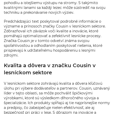
pohodliu a istejšiemu výstupu na stromy. S takýmito
kvalitnými lanami sa každý lezec môže sústrediť na svoju
techniku a prekonávanie nových výziev.
Predchádzajúci text poskytoval podrobné informácie o
význame a prínosoch značky Cousin v lesníckom sektore.
Zdôrazňoval ich záväzok voči kvalite a inovácie, ktoré
pomáhajú optimalizovať a zefektívniť lesnícke procesy.
Značka Cousin je v tomto odvetví známa svojou
spoľahlivosťou a odhodlaním poskytovať riešenia, ktoré
prispievajú k udržateľnému hospodáreniu s lesnými
zdrojmi.
Kvalita a dôvera v značku Cousin v
lesníckom sektore
V lesníckom sektore zohrávajú kvalita a dôvera kľúčovú
úlohu pri výbere dodávateľov a partnerov. Cousin, uznávaný
líder v tejto oblasti, sa môže pochváliť špičkovými
výrobkami, ktoré sú výsledkom dlhoročného vývoja a
špecializácie. Ich produkty spĺňajú aj tie najprísnejšie normy
a predpisy, čo zabezpečuje nielen efektívnosť, ale aj
bezpečnosť pri práci v lese. S dôrazom na inovácie a