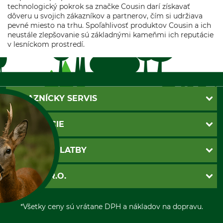
technologický pokrok sa značke Cousin darí získavať
dôveru u svojich zákazníkov a partnerov, čím si udržiava
pevné miesto na trhu. Spoľahlivosť produktov Cousin a ich
neustále zlepšovanie sú základnými kameňmi ich reputácie
v lesníckom prostredí.
ZÁKAZNÍCKY SERVIS
Kontakt
INFORMÁCIE
Katalógy
Newsletter
Povinné údaje
SPÔSOBY PLATBY
Nastavenia súborov cookie
Obchodné podmienky
Ochrana osobnych udajov
Dobierka
GRUBE S.R.O.
Otváracie hodiny
Platba vopred
Zrušenie objednávky
Sepa-inkaso
O nás
A SUŠIENKY?
*Všetky ceny sú vrátane DPH a nákladov na dopravu.
Osobný odber
Predajňa
Kolektív GRUBE