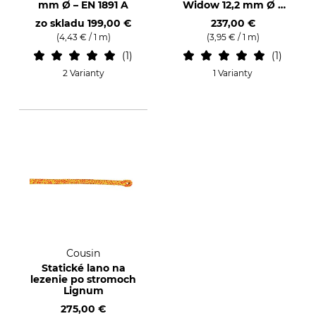
mm Ø – EN 1891 A
Widow 12,2 mm Ø –
EN 1891 A
zo skladu
199,00 €
237,00 €
(4,43 € / 1 m)
(3,95 € / 1 m)
1
1
2 Varianty
1 Varianty
Cousin
Statické lano na
lezenie po stromoch
Lignum
275,00 €