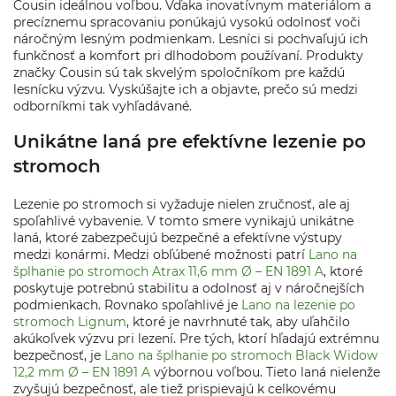
Cousin ideálnou voľbou. Vďaka inovatívnym materiálom a
precíznemu spracovaniu ponúkajú vysokú odolnosť voči
náročným lesným podmienkam. Lesníci si pochvaľujú ich
funkčnosť a komfort pri dlhodobom používaní. Produkty
značky Cousin sú tak skvelým spoločníkom pre každú
lesnícku výzvu. Vyskúšajte ich a objavte, prečo sú medzi
odborníkmi tak vyhľadávané.
Unikátne laná pre efektívne lezenie po
stromoch
Lezenie po stromoch si vyžaduje nielen zručnosť, ale aj
spoľahlivé vybavenie. V tomto smere vynikajú unikátne
laná, ktoré zabezpečujú bezpečné a efektívne výstupy
medzi konármi. Medzi obľúbené možnosti patrí
Lano na
šplhanie po stromoch Atrax 11,6 mm Ø – EN 1891 A
, ktoré
poskytuje potrebnú stabilitu a odolnosť aj v náročnejších
podmienkach. Rovnako spoľahlivé je
Lano na lezenie po
stromoch Lignum
, ktoré je navrhnuté tak, aby uľahčilo
akúkoľvek výzvu pri lezení. Pre tých, ktorí hľadajú extrémnu
bezpečnosť, je
Lano na šplhanie po stromoch Black Widow
12,2 mm Ø – EN 1891 A
výbornou voľbou. Tieto laná nielenže
zvyšujú bezpečnosť, ale tiež prispievajú k celkovému