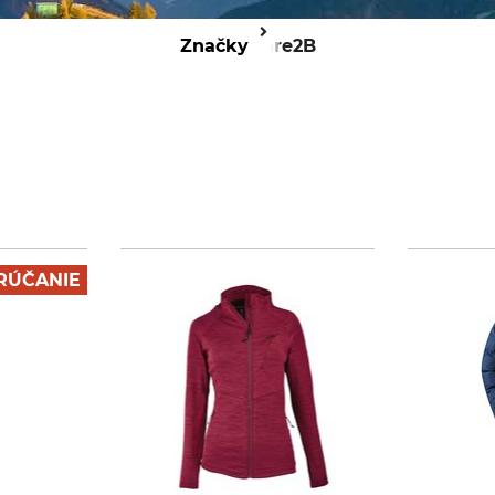
Značky
Dare2B
RÚČANIE