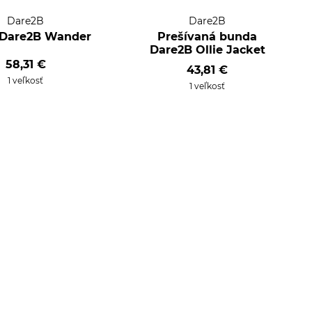
Dare2B
Dare2B
 Dare2B Wander
Prešívaná bunda
Dare2B Ollie Jacket
58,31 €
43,81 €
1 veľkosť
1 veľkosť