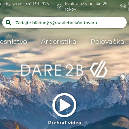
nícky servis: +421 911 975
Kvalita už viac ako 25
rokov
esníctvo
Arboristika
Poľovačka
Prehrať video