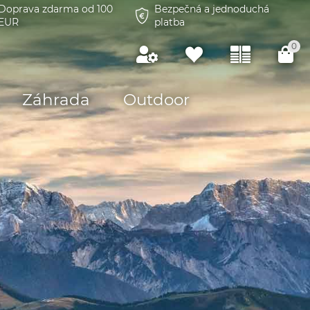
Doprava zdarma od 100
Bezpečná a jednoduchá
EUR
platba
0
Záhrada
Outdoor