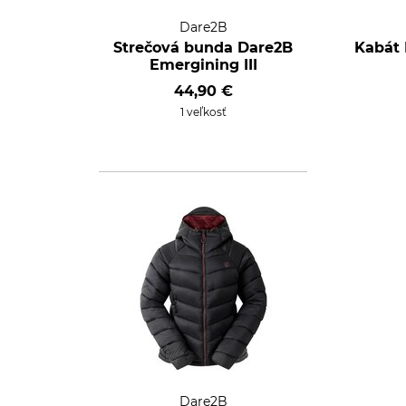
Dare2B
Strečová bunda Dare2B
Kabát
Emergining III
44,90 €
1 veľkosť
Dare2B