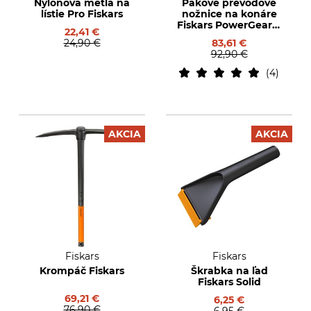
Nylonová metla na
Pákové prevodové
lístie Pro Fiskars
nožnice na konáre
Fiskars PowerGear X
22,41 €
LX98-L
24,90 €
83,61 €
92,90 €
4
AKCIA
AKCIA
Fiskars
Fiskars
Krompáč Fiskars
Škrabka na ľad
Fiskars Solid
69,21 €
6,25 €
76,90 €