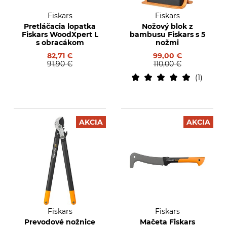
Fiskars
Fiskars
Pretláčacia lopatka
Nožový blok z
Fiskars WoodXpert L
bambusu Fiskars s 5
s obracákom
nožmi
82,71 €
99,00 €
91,90 €
110,00 €
1
AKCIA
AKCIA
Fiskars
Fiskars
Prevodové nožnice
Mačeta Fiskars