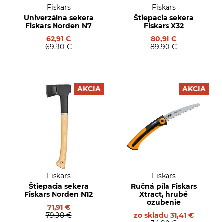
Fiskars
Fiskars
Univerzálna sekera
Štiepacia sekera
Fiskars Norden N7
Fiskars X32
62,91 €
80,91 €
69,90 €
89,90 €
AKCIA
AKCIA
Fiskars
Fiskars
Štiepacia sekera
Ručná píla Fiskars
Fiskars Norden N12
Xtract, hrubé
ozubenie
71,91 €
79,90 €
zo skladu
31,41 €