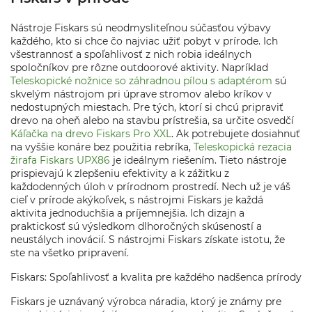
Nástroje Fiskars sú neodmysliteľnou súčasťou výbavy
každého, kto si chce čo najviac užiť pobyt v prírode. Ich
všestrannosť a spoľahlivosť z nich robia ideálnych
spoločníkov pre rôzne outdoorové aktivity. Napríklad
Teleskopické nožnice so záhradnou pílou s adaptérom
sú
skvelým nástrojom pri úprave stromov alebo kríkov v
nedostupných miestach. Pre tých, ktorí si chcú pripraviť
drevo na oheň alebo na stavbu prístrešia, sa určite osvedčí
Káľačka na drevo Fiskars Pro XXL
. Ak potrebujete dosiahnuť
na vyššie konáre bez použitia rebríka,
Teleskopická rezacia
žirafa Fiskars UPX86
je ideálnym riešením. Tieto nástroje
prispievajú k zlepšeniu efektivity a k zážitku z
každodenných úloh v prírodnom prostredí. Nech už je váš
cieľ v prírode akýkoľvek, s nástrojmi Fiskars je každá
aktivita jednoduchšia a príjemnejšia. Ich dizajn a
praktickosť sú výsledkom dlhoročných skúseností a
neustálych inovácií. S nástrojmi Fiskars získate istotu, že
ste na všetko pripravení.
Fiskars: Spoľahlivosť a kvalita pre každého nadšenca prírody
Fiskars je uznávaný výrobca náradia, ktorý je známy pre