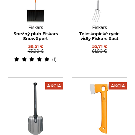
Fiskars
Fiskars
Snežný pluh Fiskars
Teleskopické rycie
SnowXpert
vidly Fiskars Xact
39,51 €
55,71 €
43,90 €
61,90 €
1
AKCIA
AKCIA