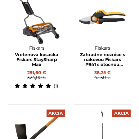
Fiskars
Fiskars
Vretenová kosačka
Záhradné nožnice s
Fiskars StaySharp
nákovou Fiskars
Max
P941 s otočnou
rukoväťou
291,60 €
38,25 €
324,00 €
42,50 €
1
AKCIA
AKCIA