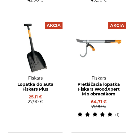
42,90 €
49,90 €
AKCIA
AKCIA
Fiskars
Fiskars
Lopatka do auta
Pretláčacia lopatka
Fiskars Plus
Fiskars WoodXpert
M s obracákom
25,11 €
27,90 €
64,71 €
71,90 €
1