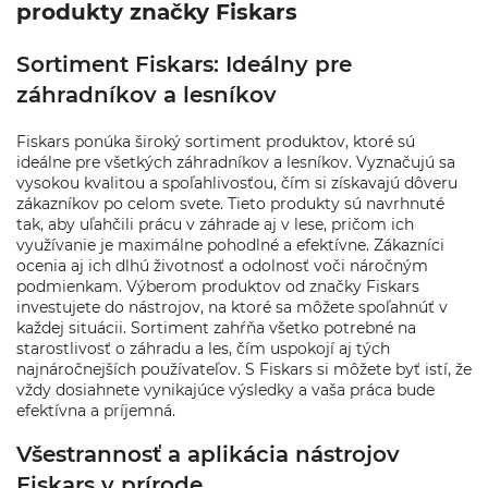
produkty značky Fiskars
Sortiment Fiskars: Ideálny pre
záhradníkov a lesníkov
Fiskars ponúka široký sortiment produktov, ktoré sú
ideálne pre všetkých záhradníkov a lesníkov. Vyznačujú sa
vysokou kvalitou a spoľahlivosťou, čím si získavajú dôveru
zákazníkov po celom svete. Tieto produkty sú navrhnuté
tak, aby uľahčili prácu v záhrade aj v lese, pričom ich
využívanie je maximálne pohodlné a efektívne. Zákazníci
ocenia aj ich dlhú životnosť a odolnosť voči náročným
podmienkam. Výberom produktov od značky Fiskars
investujete do nástrojov, na ktoré sa môžete spoľahnúť v
každej situácii. Sortiment zahŕňa všetko potrebné na
starostlivosť o záhradu a les, čím uspokojí aj tých
najnáročnejších používateľov. S Fiskars si môžete byť istí, že
vždy dosiahnete vynikajúce výsledky a vaša práca bude
efektívna a príjemná.
Všestrannosť a aplikácia nástrojov
Fiskars v prírode