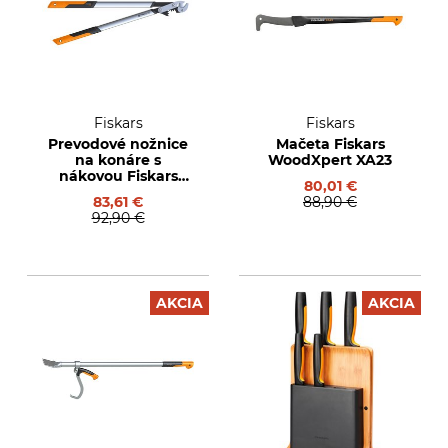
Fiskars
Fiskars
Prevodové nožnice
Mačeta Fiskars
na konáre s
WoodXpert XA23
nákovou Fiskars
80,01 €
PowerGear X LX99-L
83,61 €
88,90 €
92,90 €
AKCIA
AKCIA