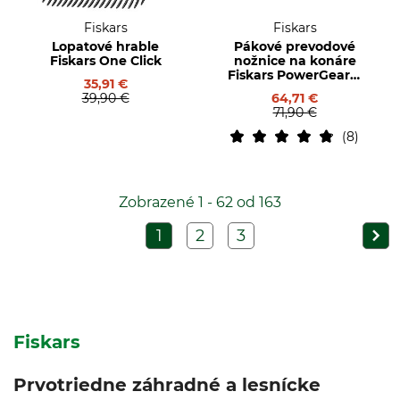
Fiskars
Fiskars
Lopatové hrable
Pákové prevodové
Fiskars One Click
nožnice na konáre
Fiskars PowerGear X
35,91 €
LX94-M
39,90 €
64,71 €
71,90 €
8
Zobrazené 1 - 62 od 163
1
2
3
Fiskars
Prvotriedne záhradné a lesnícke