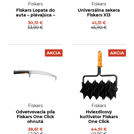
Fiskars
Fiskars
Fiskars Lopata do
Univerzálna sekera
auta – plávajúca –
Fiskars X13
30,51 €
41,31 €
33,90 €
45,90 €
AKCIA
AKCIA
Fiskars
Fiskars
Odvetvovacia píla
Hviezdicový
Fiskars One Click
kultivátor Fiskars
ohnutá
One Click
38,61 €
44,91 €