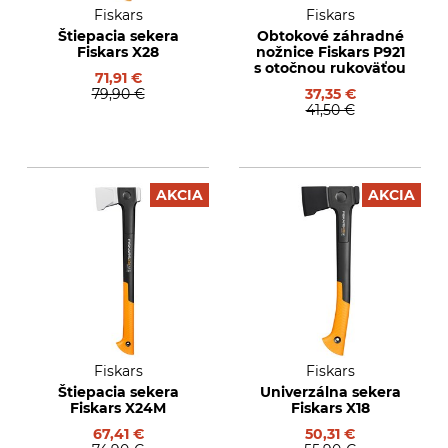
Fiskars
Fiskars
Štiepacia sekera
Obtokové záhradné
Fiskars X28
nožnice Fiskars P921
s otočnou rukoväťou
71,91 €
79,90 €
37,35 €
41,50 €
AKCIA
AKCIA
Fiskars
Fiskars
Štiepacia sekera
Univerzálna sekera
Fiskars X24M
Fiskars X18
67,41 €
50,31 €