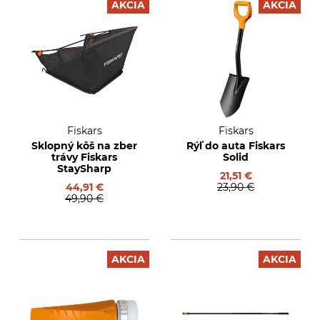
AKCIA
AKCIA
Fiskars
Fiskars
Sklopný kôš na zber
Rýľ do auta Fiskars
trávy Fiskars
Solid
StaySharp
21,51 €
44,91 €
23,90 €
49,90 €
AKCIA
AKCIA