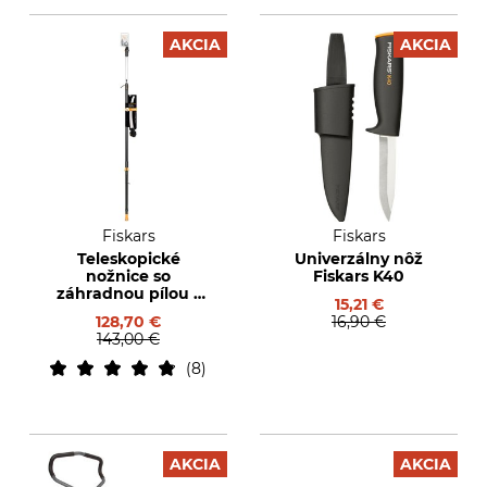
AKCIA
AKCIA
Fiskars
Fiskars
Teleskopické
Univerzálny nôž
nožnice so
Fiskars K40
záhradnou pílou s
15,21 €
adaptérom
128,70 €
16,90 €
143,00 €
8
AKCIA
AKCIA