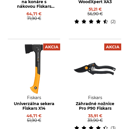
na konáre s
WoodXpert XA3
nákovou Fiskars
51,21 €
PowerGear II L77
64,71 €
56,90 €
71,90 €
2
AKCIA
AKCIA
Fiskars
Fiskars
Univerzálna sekera
Záhradné nožnice
Fiskars X14
Pro P90 Fiskars
46,71 €
35,91 €
51,90 €
39,90 €
3