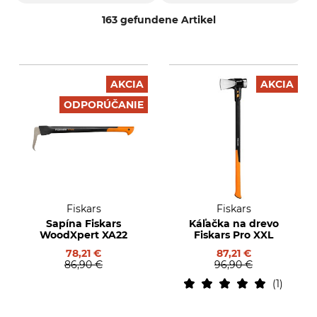
163 gefundene Artikel
AKCIA
AKCIA
ODPORÚČANIE
Fiskars
Fiskars
Sapína Fiskars
Káľačka na drevo
WoodXpert XA22
Fiskars Pro XXL
78,21 €
87,21 €
86,90 €
96,90 €
1