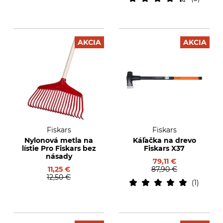
AKCIA
AKCIA
Fiskars
Fiskars
Nylonová metla na
Káľačka na drevo
lístie Pro Fiskars bez
Fiskars X37
násady
79,11 €
11,25 €
87,90 €
12,50 €
1