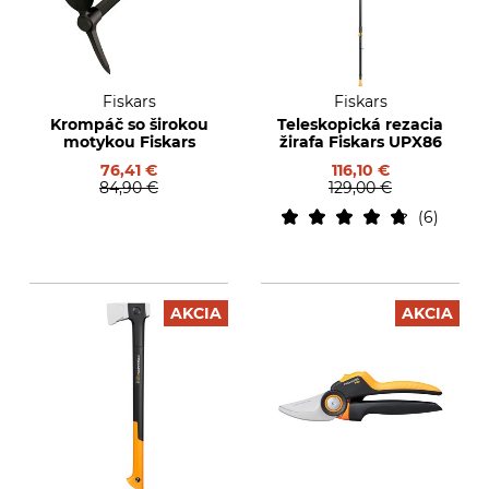
Fiskars
Fiskars
Krompáč so širokou
Teleskopická rezacia
motykou Fiskars
žirafa Fiskars UPX86
76,41 €
116,10 €
84,90 €
129,00 €
6
AKCIA
AKCIA