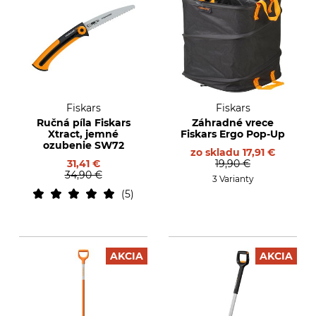
Fiskars
Fiskars
Ručná píla Fiskars
Záhradné vrece
Xtract, jemné
Fiskars Ergo Pop-Up
ozubenie SW72
zo skladu
17,91 €
31,41 €
19,90 €
34,90 €
3 Varianty
5
AKCIA
AKCIA