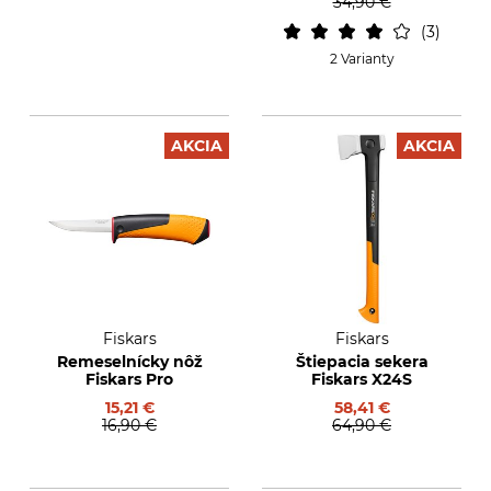
34,90 €
3
2 Varianty
AKCIA
AKCIA
Fiskars
Fiskars
Remeselnícky nôž
Štiepacia sekera
Fiskars Pro
Fiskars X24S
15,21 €
58,41 €
16,90 €
64,90 €