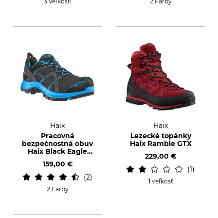
3 Veľkosti
2 Farby
Haix
Haix
Pracovná
Lezecké topánky
bezpečnostná obuv
Haix Ramble GTX
Haix Black Eagle
229,00 €
Safety 40.1 low
159,00 €
1
2
1 veľkosť
2 Farby