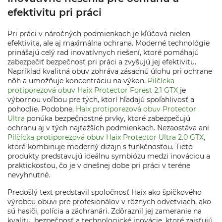
efektivitu pri práci
Pri práci v náročných podmienkach je kľúčová nielen
efektivita, ale aj maximálna ochrana. Moderné technológie
prinášajú celý rad inovatívnych riešení, ktoré pomáhajú
zabezpečiť bezpečnosť pri práci a zvyšujú jej efektivitu.
Napríklad kvalitná obuv zohráva zásadnú úlohu pri ochrane
nôh a umožňuje koncentráciu na výkon.
Pilčícka
protiporezová obuv Haix Protector Forest 2.1 GTX
je
výbornou voľbou pre tých, ktorí hľadajú spoľahlivosť a
pohodlie. Podobne,
Haix protiporezová obuv Protector
Ultra
ponúka bezpečnostné prvky, ktoré zabezpečujú
ochranu aj v tých najťažších podmienkach. Nezaostáva ani
Pilčícka protiporezová obuv Haix Protector Ultra 2.0 GTX
,
ktorá kombinuje moderný dizajn s funkčnosťou. Tieto
produkty predstavujú ideálnu symbiózu medzi inováciou a
praktickosťou, čo je v dnešnej dobe pri práci v teréne
nevyhnutné.
Predošlý text predstavil spoločnosť Haix ako špičkového
výrobcu obuvi pre profesionálov v rôznych odvetviach, ako
sú hasiči, polícia a záchranári. Zdôraznil jej zameranie na
kvalitu, bezpečnosť a technologické inovácie, ktoré zaisťujú