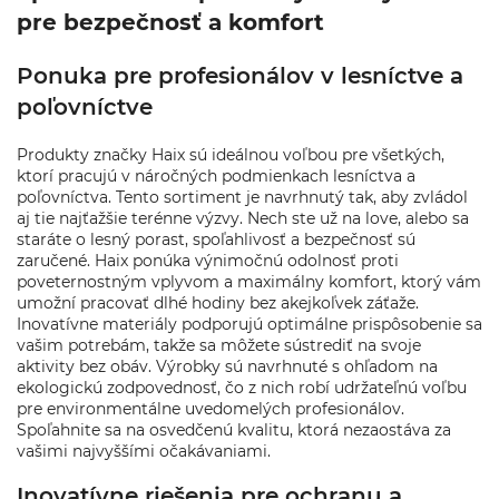
pre bezpečnosť a komfort
Ponuka pre profesionálov v lesníctve a
poľovníctve
Produkty značky Haix sú ideálnou voľbou pre všetkých,
ktorí pracujú v náročných podmienkach lesníctva a
poľovníctva. Tento sortiment je navrhnutý tak, aby zvládol
aj tie najťažšie terénne výzvy. Nech ste už na love, alebo sa
staráte o lesný porast, spoľahlivosť a bezpečnosť sú
zaručené. Haix ponúka výnimočnú odolnosť proti
poveternostným vplyvom a maximálny komfort, ktorý vám
umožní pracovať dlhé hodiny bez akejkoľvek záťaže.
Inovatívne materiály podporujú optimálne prispôsobenie sa
vašim potrebám, takže sa môžete sústrediť na svoje
aktivity bez obáv. Výrobky sú navrhnuté s ohľadom na
ekologickú zodpovednosť, čo z nich robí udržateľnú voľbu
pre environmentálne uvedomelých profesionálov.
Spoľahnite sa na osvedčenú kvalitu, ktorá nezaostáva za
vašimi najvyššími očakávaniami.
Inovatívne riešenia pre ochranu a