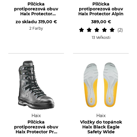
Pilčícka
Pilčícka
protiporezová obuv
protiporezová obuv
Haix Protector
Haix Protector Alpin
Forest 2.1 GTX
zo skladu
319,00 €
389,00 €
2 Farby
2
13 Veľkosti
Haix
Haix
Pilčícka
Vložky do topánok
protiporezová obuv
Haix Black Eagle
Haix Protector Pro
Safety Wide
S2