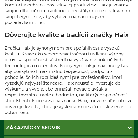
komfort a ochranu nositeľov jej produktov. Haix je známy
svojou dlhoročnou tradíciou a neustálym zdokonaľovaním
svojich výrobkov, aby vyhoveli najnáročnejším
požiadavkám trhu.
Dôverujte kvalite a tradícii značky Haix
Značka Haix je synonymom pre spoľahlivosť a vysokú
kvalitu. S viac ako sedemdesiatročnou tradíciou výroby
obuvi sa spoločnosť sústredí na využívanie pokročilých
technológií a materiálov. Každý výrobok je navrhnutý tak,
aby poskytoval maximálnu bezpečnosť, podporu a
pohodlie, čo ich robí ideálnymi pre profesionálov, ktorí
vyžadujú najvyšší štandard. Haix neustále investuje do
výskumu a vývoja, aby prinášal inovácie avšak s
rešpektovaním tradíc a hodnotou, na ktorých spoločnosť
stojí. Klienti, ktorí si zvolia značku Haix, môžu mať istotu, že
dôverujú kvalite, ktorá je výsledkom desaťročí skúseností a
odbornosti.
ZÁKAZNÍCKY SERVIS