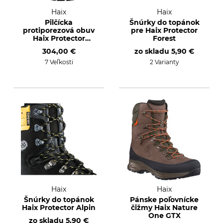
Haix
Haix
Pilčícka
Šnúrky do topánok
protiporezová obuv
pre Haix Protector
Haix Protector
Forest
Forest 2.1 GTX Mid
304,00 €
zo skladu
5,90 €
7 Veľkosti
2 Varianty
Haix
Haix
Šnúrky do topánok
Pánske poľovnícke
Haix Protector Alpin
čižmy Haix Nature
One GTX
zo skladu
5,90 €