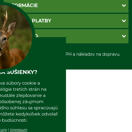
Kontakt
INFORMÁCIE
Katalógy
Newsletter
Povinné údaje
SPÔSOBY PLATBY
Nastavenia súborov cookie
Obchodné podmienky
Ochrana osobnych udajov
Dobierka
GRUBE S.R.O.
Otváracie hodiny
Platba vopred
Zrušenie objednávky
Sepa-inkaso
O nás
*Všetky ceny sú vrátane DPH a nákladov na dopravu.
Osobný odber
Predajňa
Kolektív GRUBE
Naše pobočky v Európe
A SUŠIENKY?
va súbory cookie a
ógie tretích strán na
eustále zlepšovanie a
spôsobenej záujmom
ášho súhlasu sa spracúvajú
 môžete kedykoľvek odvolať
 budúcnosti.
rung
Impressum