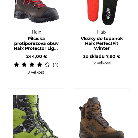
Haix
Haix
Pilčícka
Vložky do topánok
protiporezová obuv
Haix PerfectFit
Haix Protector Light
Winter
2.1
244,00 €
zo skladu
7,90 €
12 Veľkosti
4
8 Veľkosti