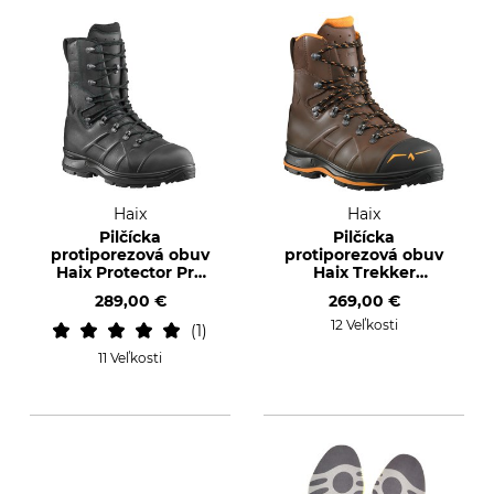
Haix
Haix
Pilčícka
Pilčícka
protiporezová obuv
protiporezová obuv
Haix Protector Pro
Haix Trekker
2.0
Mountain 2.0
289,00 €
269,00 €
12 Veľkosti
1
11 Veľkosti