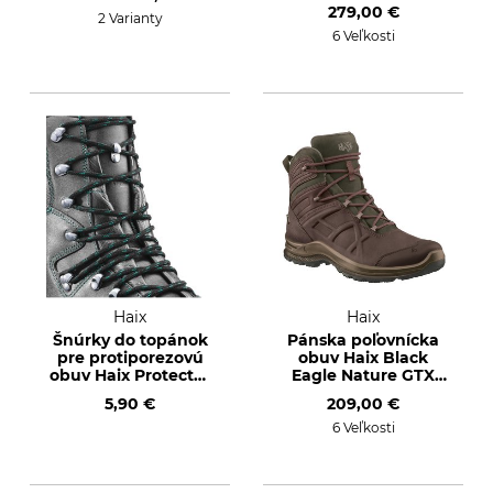
279,00 €
2 Varianty
6 Veľkosti
Haix
Haix
Šnúrky do topánok
Pánska poľovnícka
pre protiporezovú
obuv Haix Black
obuv Haix Protector
Eagle Nature GTX
Pro
mid
5,90 €
209,00 €
6 Veľkosti