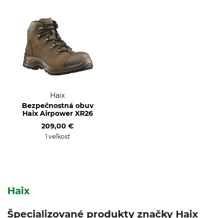
Haix
Bezpečnostná obuv
Haix Airpower XR26
209,00 €
1 veľkosť
Haix
Špecializované produkty značky Haix