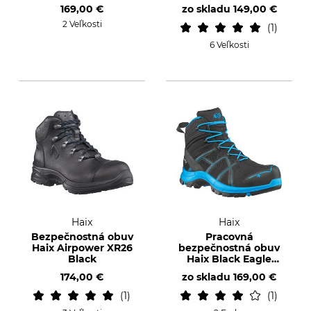
mid
169,00 €
zo skladu
149,00 €
2 Veľkosti
1
6 Veľkosti
Haix
Haix
Bezpečnostná obuv
Pracovná
Haix Airpower XR26
bezpečnostná obuv
Black
Haix Black Eagle
Safety 40.1 mid
174,00 €
zo skladu
169,00 €
1
1