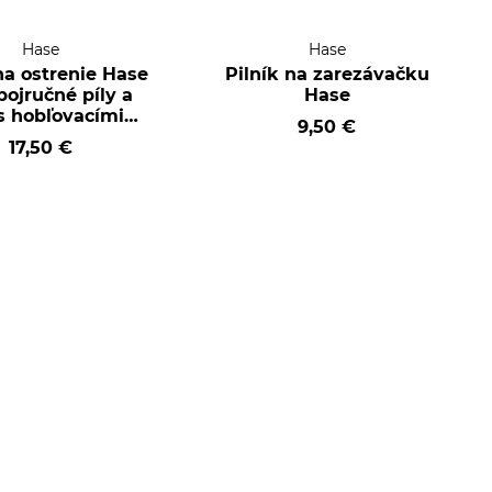
Hase
Hase
na ostrenie Hase
Pilník na zarezávačku
bojručné píly a
Hase
 s hobľovacími
9,50 €
zubami
17,50 €