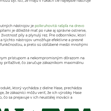
môžu byť istí, že majú v rukách tie najlepšie nástroje
nutných nástrojov je
polkruhovitá rašpľa na drevo
ílami je dôležité mať po ruke aj správne ostrenie,
 životnosť píly a plynulý rez. Pre odborníkov, ktorí
lita týchto nástrojov umožňuje efektívne a presné
ou funkčnosťou, a preto sú obľúbené medzi mnohými
ovatívnym prístupom a nekompromisným dôrazom na
cky príťažlivé, čo zaručuje zákazníkom maximálnu
odukt, ktorý vychádza z dielne Hase, prechádza
e, že zákazníci môžu veriť, že ich výrobky Hase
 čo sa prejavuje v ich neustálej inovácii a