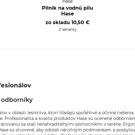
Hase
Pilník na vodnú pílu
Hase
zo skladu
10,50 €
2 Varianty
fesionálov
 odborníky
v v oblasti lesníctva, ktorí hľadajú spoľahlivé a účinné riešenia
e. Profesionalita a kvalita produktov Hase sú ocenené odborníkm
racovaniu sa stali nenahraditeľnými pomocníkmi v teréne. Ergon
 Hase sú stvorené, aby odolali náročným podmienkam a poskytoval