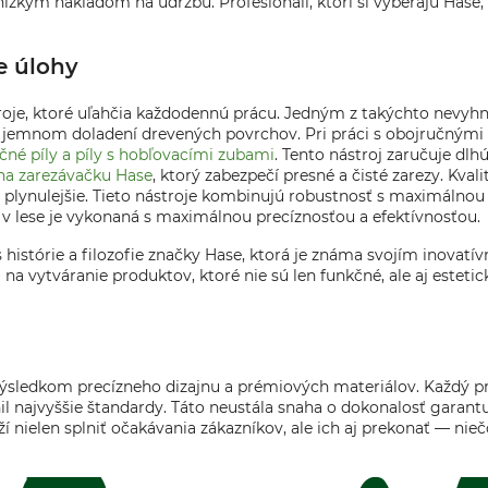
nízkym nákladom na údržbu. Profesionáli, ktorí si vyberajú Hase, 
e úlohy
stroje, ktoré uľahčia každodennú prácu. Jedným z takýchto nevyh
i jemnom doladení drevených povrchov. Pri práci s obojručnými p
učné píly a píly s hobľovacími zubami
. Tento nástroj zaručuje dlhú
 na zarezávačku Hase
, ktorý zabezpečí presné a čisté zarezy. Kva
a plynulejšie. Tieto nástroje kombinujú robustnosť s maximáln
a v lese je vykonaná s maximálnou precíznosťou a efektívnosťou.
is histórie a filozofie značky Hase, ktorá je známa svojím in
a vytváranie produktov, ktoré nie sú len funkčné, ale aj esteti
 výsledkom precízneho dizajnu a prémiových materiálov. Každý pr
l najvyššie štandardy. Táto neustála snaha o dokonalosť garantuj
nielen splniť očakávania zákazníkov, ale ich aj prekonať — niečo,