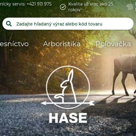
nícky servis: +421 911 975
Kvalita už viac ako 25
rokov
esníctvo
Arboristika
Poľovačka