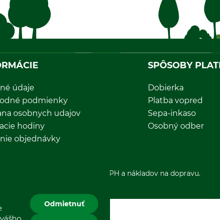
ORMÁCIE
SPÔSOBY PLAT
né údaje
Dobierka
odné podmienky
Platba vopred
ana osobnych udajov
Sepa-inkaso
acie hodiny
Osobný odber
nie objednávky
*Všetky ceny sú vrátane DPH a nákladov na dopravu.
Odmietnuť
e
 vášho