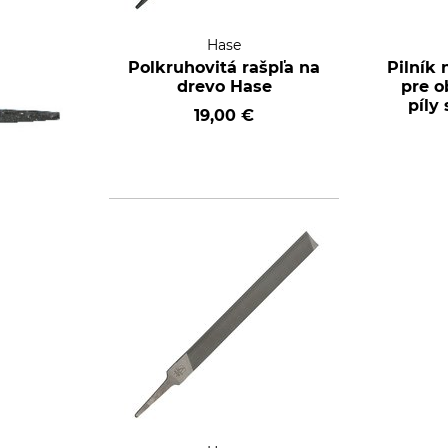
Hase
Polkruhovitá rašpľa na
Pilník 
drevo Hase
pre o
píly
19,00 €