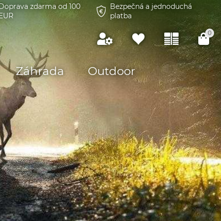
Doprava zdarma od 100
Bezpečná a jednoduchá
EUR
platba
0
Záhrada
Outdoor