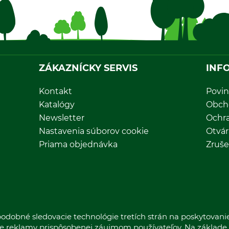
ZÁKAZNÍCKY SERVIS
INF
Kontakt
Povin
Katalógy
Obch
Newsletter
Ochr
Nastavenia súborov cookie
Otvár
Priama objednávka
Zruše
odobné sledovacie technológie tretích strán na poskytovani
nie reklamy prispôsobenej záujmom používateľov. Na základe