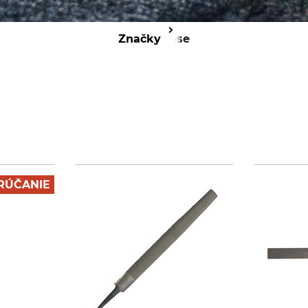
Značky
Hase
RÚČANIE