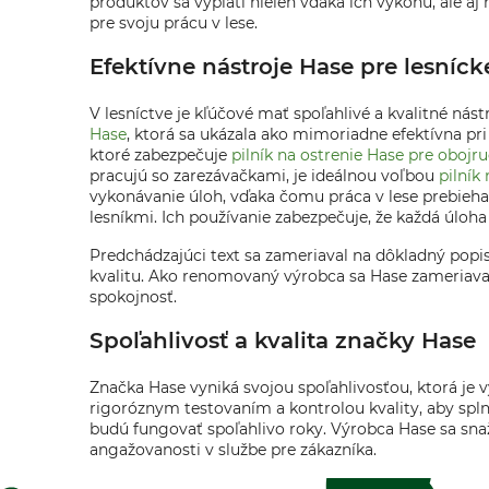
produktov sa vyplatí nielen vďaka ich výkonu, ale aj 
pre svoju prácu v lese.
Efektívne nástroje Hase pre lesníck
V lesníctve je kľúčové mať spoľahlivé a kvalitné ná
Hase
, ktorá sa ukázala ako mimoriadne efektívna pr
ktoré zabezpečuje
pilník na ostrenie Hase pre obojr
pracujú so zarezávačkami, je ideálnou voľbou
pilník
vykonávanie úloh, vďaka čomu práca v lese prebieh
lesníkmi. Ich používanie zabezpečuje, že každá úloh
Predchádzajúci text sa zameriaval na dôkladný pop
kvalitu. Ako renomovaný výrobca sa Hase zameriava n
spokojnosť.
Spoľahlivosť a kvalita značky Hase
Značka Hase vyniká svojou spoľahlivosťou, ktorá je
rigoróznym testovaním a kontrolou kvality, aby splni
budú fungovať spoľahlivo roky. Výrobca Hase sa snaží 
angažovanosti v službe pre zákazníka.