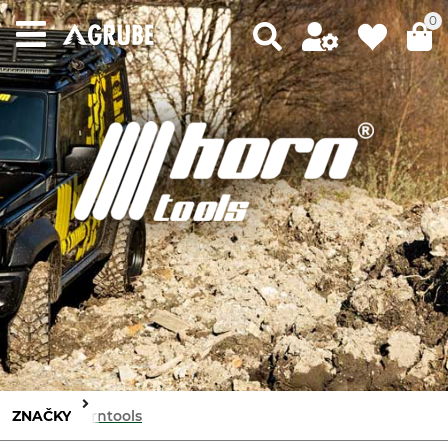
0
ZNAČKY
Horntools