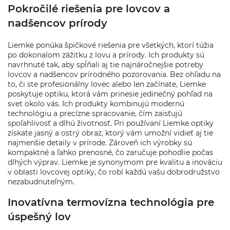
Pokročilé riešenia pre lovcov a
nadšencov prírody
Liemke ponúka špičkové riešenia pre všetkých, ktorí túžia
po dokonalom zážitku z lovu a prírody. Ich produkty sú
navrhnuté tak, aby spĺňali aj tie najnáročnejšie potreby
lovcov a nadšencov prírodného pozorovania. Bez ohľadu na
to, či ste profesionálny lovec alebo len začínate, Liemke
poskytuje optiku, ktorá vám prinesie jedinečný pohľad na
svet okolo vás. Ich produkty kombinujú modernú
technológiu a precízne spracovanie, čím zaisťujú
spoľahlivosť a dlhú životnosť. Pri používaní Liemke optiky
získate jasný a ostrý obraz, ktorý vám umožní vidieť aj tie
najmenšie detaily v prírode. Zároveň ich výrobky sú
kompaktné a ľahko prenosné, čo zaručuje pohodlie počas
dlhých výprav. Liemke je synonymom pre kvalitu a inováciu
v oblasti lovcovej optiky, čo robí každú vašu dobrodružstvo
nezabudnuteľným.
Inovatívna termovízna technológia pre
úspešný lov