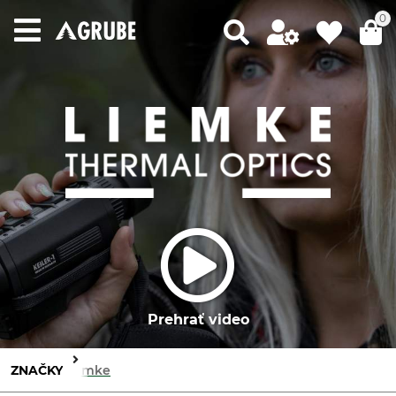
0
Prehrať video
ZNAČKY
Liemke