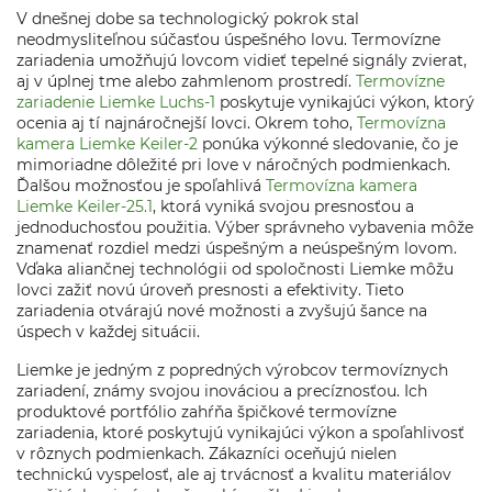
V dnešnej dobe sa technologický pokrok stal
neodmysliteľnou súčasťou úspešného lovu. Termovízne
zariadenia umožňujú lovcom vidieť tepelné signály zvierat,
aj v úplnej tme alebo zahmlenom prostredí.
Termovízne
zariadenie Liemke Luchs-1
poskytuje vynikajúci výkon, ktorý
ocenia aj tí najnáročnejší lovci. Okrem toho,
Termovízna
kamera Liemke Keiler-2
ponúka výkonné sledovanie, čo je
mimoriadne dôležité pri love v náročných podmienkach.
Ďalšou možnosťou je spoľahlivá
Termovízna kamera
Liemke Keiler-25.1
, ktorá vyniká svojou presnosťou a
jednoduchosťou použitia. Výber správneho vybavenia môže
znamenať rozdiel medzi úspešným a neúspešným lovom.
Vďaka aliančnej technológii od spoločnosti Liemke môžu
lovci zažiť novú úroveň presnosti a efektivity. Tieto
zariadenia otvárajú nové možnosti a zvyšujú šance na
úspech v každej situácii.
Liemke je jedným z popredných výrobcov termovíznych
zariadení, známy svojou inováciou a precíznosťou. Ich
produktové portfólio zahŕňa špičkové termovízne
zariadenia, ktoré poskytujú vynikajúci výkon a spoľahlivosť
v rôznych podmienkach. Zákazníci oceňujú nielen
technickú vyspelosť, ale aj trvácnosť a kvalitu materiálov