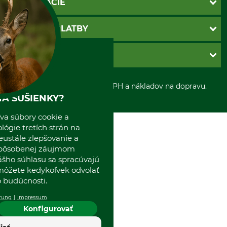
INFORMÁCIE
Katalógy
Newsletter
Povinné údaje
SPÔSOBY PLATBY
Nastavenia súborov cookie
Obchodné podmienky
Ochrana osobnych udajov
Dobierka
GRUBE S.R.O.
Otváracie hodiny
Platba vopred
Zrušenie objednávky
Sepa-inkaso
O nás
*Všetky ceny sú vrátane DPH a nákladov na dopravu.
Osobný odber
Predajňa
A SUŠIENKY?
Kolektív GRUBE
Naše pobočky v Európe
va súbory cookie a
ógie tretích strán na
eustále zlepšovanie a
spôsobenej záujmom
ášho súhlasu sa spracúvajú
 môžete kedykoľvek odvolať
 budúcnosti.
rung
Impressum
Konfigurovať