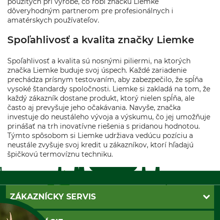
použitých pri výrobe, čo robí značku Liemke
dôveryhodným partnerom pre profesionálnych i
amatérskych používateľov.
Spoľahlivosť a kvalita značky Liemke
Spoľahlivosť a kvalita sú nosnými piliermi, na ktorých
značka Liemke buduje svoj úspech. Každé zariadenie
prechádza prísnym testovaním, aby zabezpečilo, že spĺňa
vysoké štandardy spoločnosti. Liemke si zakladá na tom, že
každý zákazník dostane produkt, ktorý nielen spĺňa, ale
často aj prevyšuje jeho očakávania. Navyše, značka
investuje do neustáleho vývoja a výskumu, čo jej umožňuje
prinášať na trh inovatívne riešenia s pridanou hodnotou.
Týmto spôsobom si Liemke udržiava vedúcu pozíciu a
neustále zvyšuje svoj kredit u zákazníkov, ktorí hľadajú
špičkovú termovíznu techniku.
ZÁKAZNÍCKY SERVIS
Kontakt