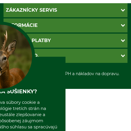
ZÁKAZNÍCKY SERVIS
Kontakt
INFORMÁCIE
Katalógy
Newsletter
Povinné údaje
SPÔSOBY PLATBY
Nastavenia súborov cookie
Obchodné podmienky
Ochrana osobnych udajov
Dobierka
GRUBE S.R.O.
Otváracie hodiny
Platba vopred
Zrušenie objednávky
Sepa-inkaso
O nás
*Všetky ceny sú vrátane DPH a nákladov na dopravu.
Osobný odber
Predajňa
Kolektív GRUBE
Naše pobočky v Európe
A SUŠIENKY?
va súbory cookie a
ógie tretích strán na
eustále zlepšovanie a
spôsobenej záujmom
ášho súhlasu sa spracúvajú