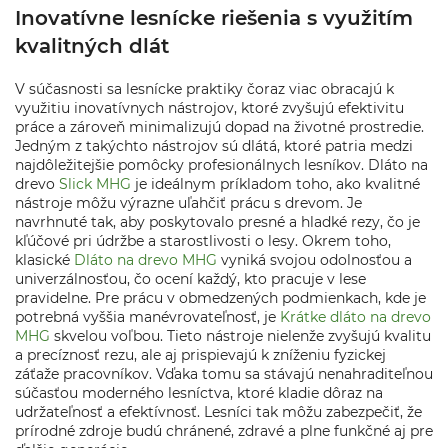
Inovatívne lesnícke riešenia s využitím
kvalitných dlát
V súčasnosti sa lesnícke praktiky čoraz viac obracajú k
využitiu inovatívnych nástrojov, ktoré zvyšujú efektivitu
práce a zároveň minimalizujú dopad na životné prostredie.
Jedným z takýchto nástrojov sú dlátá, ktoré patria medzi
najdôležitejšie pomôcky profesionálnych lesníkov. Dláto na
drevo
Slick MHG
je ideálnym príkladom toho, ako kvalitné
nástroje môžu výrazne uľahčiť prácu s drevom. Je
navrhnuté tak, aby poskytovalo presné a hladké rezy, čo je
kľúčové pri údržbe a starostlivosti o lesy. Okrem toho,
klasické
Dláto na drevo MHG
vyniká svojou odolnosťou a
univerzálnosťou, čo ocení každý, kto pracuje v lese
pravidelne. Pre prácu v obmedzených podmienkach, kde je
potrebná vyššia manévrovateľnosť, je
Krátke dláto na drevo
MHG
skvelou voľbou. Tieto nástroje nielenže zvyšujú kvalitu
a precíznosť rezu, ale aj prispievajú k zníženiu fyzickej
záťaže pracovníkov. Vďaka tomu sa stávajú nenahraditeľnou
súčasťou moderného lesníctva, ktoré kladie dôraz na
udržateľnosť a efektívnosť. Lesníci tak môžu zabezpečiť, že
prírodné zdroje budú chránené, zdravé a plne funkčné aj pre