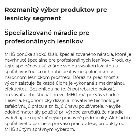
Rozmanitý výber produktov pre
lesnícky segment
Špecializované náradie pre
profesionálnych lesníkov
MHG ponúka širokú škálu špecializovaného náradia, ktoré je
navrhnuté špeciálne pre profesionálnych lesníkov. Produkty
tejto spoločnosti sú známe svojou vysokou kvalitou a
spoľahlivosťou, čo ich robí ideálnymi spoločníkmi v
náročnom lesníckom prostredí. Dôraz na precíznosť a
výkon zaisťuje, že každá úloha je vykonaná s maximálnou
efektivitou. Bez ohľadu na to, či potrebujete pokosiť,
orezávať alebo štiepať drevo, MHG má pre vás vhodné
riešenia. Ergonomický dizajn a inovatívne technológie
zefektívňujú prácu a znižujú únavu používateľa. Navyše,
odolné materiály použité pri výrobe zaručujú, že náradie
vydrží aj tie najnáročnejšie pracovné podmienky. Ak hľadáte
spoľahlivého partnera pre vašu prácu v lese, produkty od
MHG sú tým správnym výberom.