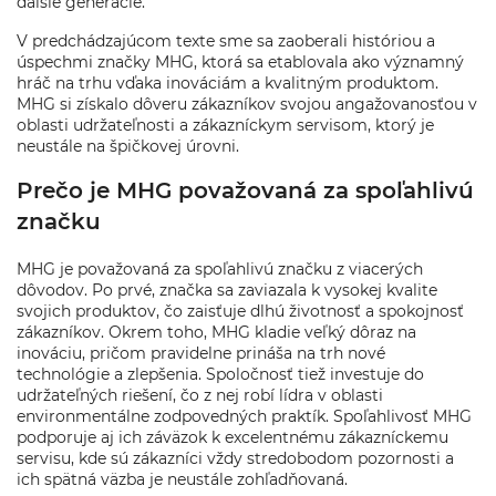
ďalšie generácie.
V predchádzajúcom texte sme sa zaoberali históriou a
úspechmi značky MHG, ktorá sa etablovala ako významný
hráč na trhu vďaka inováciám a kvalitným produktom.
MHG si získalo dôveru zákazníkov svojou angažovanosťou v
oblasti udržateľnosti a zákazníckym servisom, ktorý je
neustále na špičkovej úrovni.
Prečo je MHG považovaná za spoľahlivú
značku
MHG je považovaná za spoľahlivú značku z viacerých
dôvodov. Po prvé, značka sa zaviazala k vysokej kvalite
svojich produktov, čo zaisťuje dlhú životnosť a spokojnosť
zákazníkov. Okrem toho, MHG kladie veľký dôraz na
inováciu, pričom pravidelne prináša na trh nové
technológie a zlepšenia. Spoločnosť tiež investuje do
udržateľných riešení, čo z nej robí lídra v oblasti
environmentálne zodpovedných praktík. Spoľahlivosť MHG
podporuje aj ich záväzok k excelentnému zákazníckemu
servisu, kde sú zákazníci vždy stredobodom pozornosti a
ich spätná väzba je neustále zohľadňovaná.