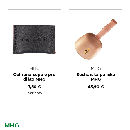
MHG
MHG
Ochrana čepele pre
Sochárska palička
dláto MHG
MHG
7,50 €
43,90 €
1 Varianty
MHG