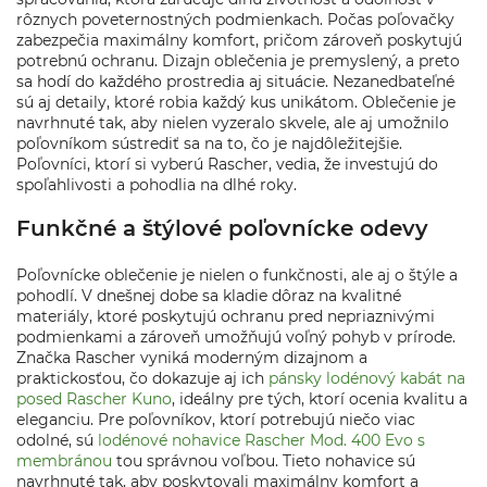
rôznych poveternostných podmienkach. Počas poľovačky
zabezpečia maximálny komfort, pričom zároveň poskytujú
potrebnú ochranu. Dizajn oblečenia je premyslený, a preto
sa hodí do každého prostredia aj situácie. Nezanedbateľné
sú aj detaily, ktoré robia každý kus unikátom. Oblečenie je
navrhnuté tak, aby nielen vyzeralo skvele, ale aj umožnilo
poľovníkom sústrediť sa na to, čo je najdôležitejšie.
Poľovníci, ktorí si vyberú Rascher, vedia, že investujú do
spoľahlivosti a pohodlia na dlhé roky.
Funkčné a štýlové poľovnícke odevy
Poľovnícke oblečenie je nielen o funkčnosti, ale aj o štýle a
pohodlí. V dnešnej dobe sa kladie dôraz na kvalitné
materiály, ktoré poskytujú ochranu pred nepriaznivými
podmienkami a zároveň umožňujú voľný pohyb v prírode.
Značka Rascher vyniká moderným dizajnom a
praktickosťou, čo dokazuje aj ich
pánsky lodénový kabát na
posed Rascher Kuno
, ideálny pre tých, ktorí ocenia kvalitu a
eleganciu. Pre poľovníkov, ktorí potrebujú niečo viac
odolné, sú
lodénové nohavice Rascher Mod. 400 Evo s
membránou
tou správnou voľbou. Tieto nohavice sú
navrhnuté tak, aby poskytovali maximálny komfort a