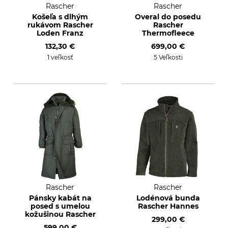
Rascher
Rascher
Košeľa s dlhým
Overal do posedu
rukávom Rascher
Rascher
Loden Franz
Thermofleece
132,30 €
699,00 €
1 veľkosť
5 Veľkosti
Rascher
Rascher
Pánsky kabát na
Lodénová bunda
posed s umelou
Rascher Hannes
kožušinou Rascher
299,00 €
599,00 €