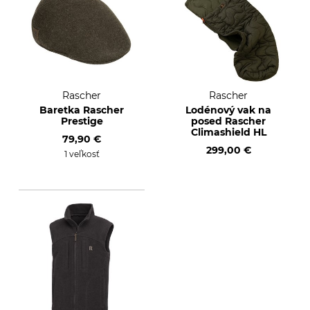
Rascher
Rascher
Baretka Rascher
Lodénový vak na
Prestige
posed Rascher
Climashield HL
79,90 €
299,00 €
1 veľkosť