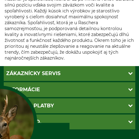
silnú pozíciu vďaka svojim záväzkom voči kvalite a
spoľahlivosti. Každý kúsok ich výrobkov je starostlivo
vyrobený s cieľom dosiahnuť maximálnu spokojnosť
zákazníka. Spoľahlivosť, ktorá je u Raschera
samozrejmosťou, je podporovaná detailnou kontrolou
kvality a inovatívnymi riešeniami, ktoré zabezpečujú dlhú
životnosť a funkčnosť každého produktu. Okrem toho je ich
prioritou aj neustále zlepšovanie a reagovanie na aktuálne
trendy, čím zabezpečujú, že dokážu uspokojiť aj tých
najnáročnejších zákazníkov.
ZÁKAZNÍCKY SERVIS
Kontakt
INFORMÁCIE
Katalógy
Newsletter
Povinné údaje
SPÔSOBY PLATBY
Nastavenia súborov cookie
Obchodné podmienky
Ochrana osobnych udajov
Dobierka
GRUBE S.R.O.
Otváracie hodiny
Platba vopred
Zrušenie objednávky
Sepa-inkaso
O nás