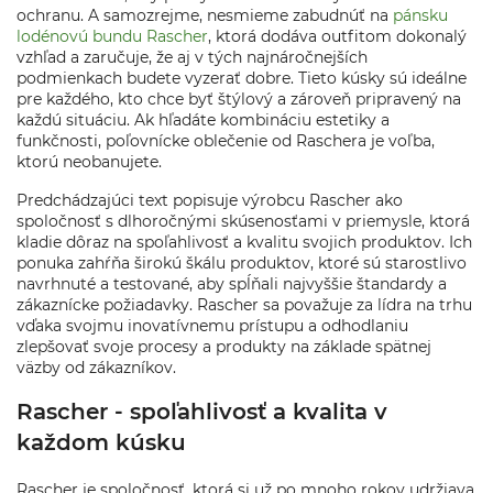
ochranu. A samozrejme, nesmieme zabudnúť na
pánsku
lodénovú bundu Rascher
, ktorá dodáva outfitom dokonalý
vzhľad a zaručuje, že aj v tých najnáročnejších
podmienkach budete vyzerať dobre. Tieto kúsky sú ideálne
pre každého, kto chce byť štýlový a zároveň pripravený na
každú situáciu. Ak hľadáte kombináciu estetiky a
funkčnosti, poľovnícke oblečenie od Raschera je voľba,
ktorú neobanujete.
Predchádzajúci text popisuje výrobcu Rascher ako
spoločnosť s dlhoročnými skúsenosťami v priemysle, ktorá
kladie dôraz na spoľahlivosť a kvalitu svojich produktov. Ich
ponuka zahŕňa širokú škálu produktov, ktoré sú starostlivo
navrhnuté a testované, aby spĺňali najvyššie štandardy a
zákaznícke požiadavky. Rascher sa považuje za lídra na trhu
vďaka svojmu inovatívnemu prístupu a odhodlaniu
zlepšovať svoje procesy a produkty na základe spätnej
väzby od zákazníkov.
Rascher - spoľahlivosť a kvalita v
každom kúsku
Rascher je spoločnosť, ktorá si už po mnoho rokov udržiava