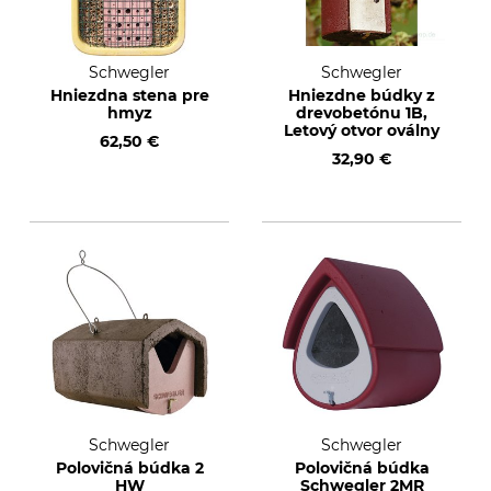
Schwegler
Schwegler
Hniezdna stena pre
Hniezdne búdky z
hmyz
drevobetónu 1B,
Letový otvor oválny
62,50 €
32,90 €
Schwegler
Schwegler
Polovičná búdka 2
Polovičná búdka
HW
Schwegler 2MR