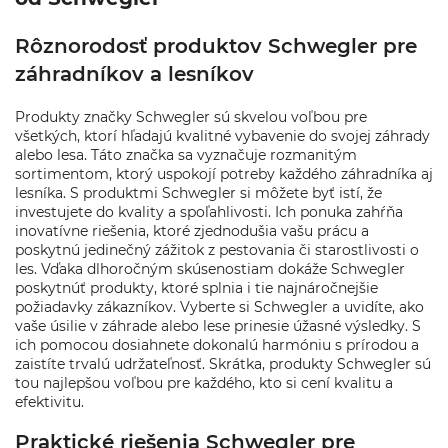
Rôznorodosť produktov Schwegler pre
záhradníkov a lesníkov
Produkty značky Schwegler sú skvelou voľbou pre
všetkých, ktorí hľadajú kvalitné vybavenie do svojej záhrady
alebo lesa. Táto značka sa vyznačuje rozmanitým
sortimentom, ktorý uspokojí potreby každého záhradníka aj
lesníka. S produktmi Schwegler si môžete byť istí, že
investujete do kvality a spoľahlivosti. Ich ponuka zahŕňa
inovatívne riešenia, ktoré zjednodušia vašu prácu a
poskytnú jedinečný zážitok z pestovania či starostlivosti o
les. Vďaka dlhoročným skúsenostiam dokáže Schwegler
poskytnúť produkty, ktoré splnia i tie najnáročnejšie
požiadavky zákazníkov. Vyberte si Schwegler a uvidíte, ako
vaše úsilie v záhrade alebo lese prinesie úžasné výsledky. S
ich pomocou dosiahnete dokonalú harmóniu s prírodou a
zaistíte trvalú udržateľnosť. Skrátka, produkty Schwegler sú
tou najlepšou voľbou pre každého, kto si cení kvalitu a
efektivitu.
Praktické riešenia Schwegler pre