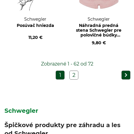
Schwegler
Schwegler
Posúvač hniezda
Náhradná predná
stena Schwegler pre
polovičné búdky
11,20 €
2HW
9,80 €
Zobrazené 1 - 62 od 72
1
2
Schwegler
Špičkové produkty pre záhradu a les
od Schwegler