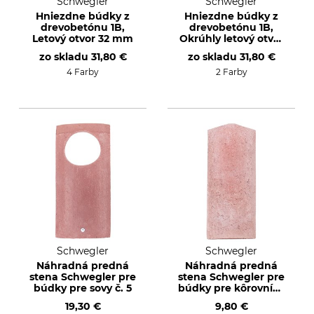
Schwegler
Schwegler
Hniezdne búdky z
Hniezdne búdky z
drevobetónu 1B,
drevobetónu 1B,
Letový otvor 32 mm
Okrúhly letový otvor
26 mm
zo skladu
31,80 €
zo skladu
31,80 €
4 Farby
2 Farby
Schwegler
Schwegler
Náhradná predná
Náhradná predná
stena Schwegler pre
stena Schwegler pre
búdky pre sovy č. 5
búdky pre kôrovníky
2B
19,30 €
9,80 €