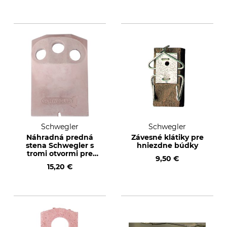
Schwegler
Schwegler
Náhradná predná
Závesné klátiky pre
stena Schwegler s
hniezdne búdky
tromi otvormi pre
9,50 €
hniezdne búdky
15,20 €
2GR