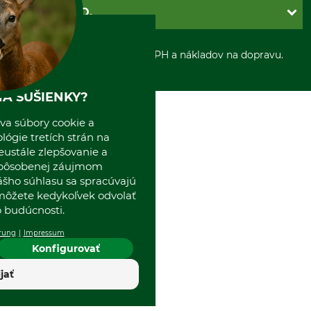
Ochrana osobnych udajov
Dobierka
GRUBE S.R.O.
Otváracie hodiny
Platba vopred
Zrušenie objednávky
Sepa-inkaso
O nás
*Všetky ceny sú vrátane DPH a nákladov na dopravu.
Osobný odber
Predajňa
Kolektív GRUBE
Naše pobočky v Európe
A SUŠIENKY?
va súbory cookie a
ógie tretích strán na
eustále zlepšovanie a
spôsobenej záujmom
ášho súhlasu sa spracúvajú
 môžete kedykoľvek odvolať
 budúcnosti.
rung
Impressum
Konfigurovať
ijať