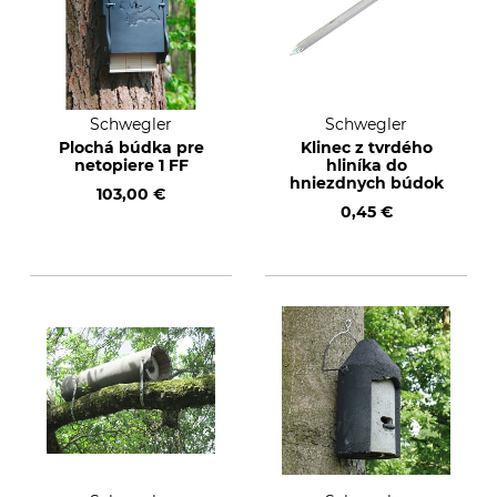
Schwegler
Schwegler
Plochá búdka pre
Klinec z tvrdého
netopiere 1 FF
hliníka do
hniezdnych búdok
103,00 €
0,45 €