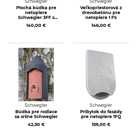
Schwegler
Schwegler
Plochá búdka pre
Veľkopriestorová z
netopiere
drevobetónu pre
Schwegler 3FF s
netopiere 1 FS
kontrolným
140,00 €
146,00 €
poklopom
Schwegler
Schwegler
Búdka pre rodiace
Príbytok do fasády
sa sršne Schwegler
pre netopiere 1FQ
42,50 €
159,00 €