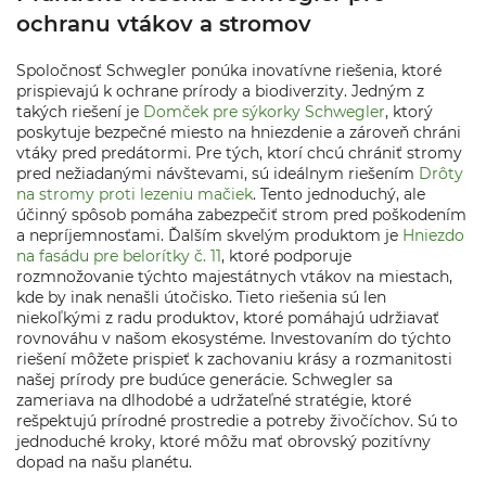
ochranu vtákov a stromov
Spoločnosť Schwegler ponúka inovatívne riešenia, ktoré
prispievajú k ochrane prírody a biodiverzity. Jedným z
takých riešení je
Domček pre sýkorky Schwegler
, ktorý
poskytuje bezpečné miesto na hniezdenie a zároveň chráni
vtáky pred predátormi. Pre tých, ktorí chcú chrániť stromy
pred nežiadanými návštevami, sú ideálnym riešením
Drôty
na stromy proti lezeniu mačiek
. Tento jednoduchý, ale
účinný spôsob pomáha zabezpečiť strom pred poškodením
a nepríjemnosťami. Ďalším skvelým produktom je
Hniezdo
na fasádu pre belorítky č. 11
, ktoré podporuje
rozmnožovanie týchto majestátnych vtákov na miestach,
kde by inak nenašli útočisko. Tieto riešenia sú len
niekoľkými z radu produktov, ktoré pomáhajú udržiavať
rovnováhu v našom ekosystéme. Investovaním do týchto
riešení môžete prispieť k zachovaniu krásy a rozmanitosti
našej prírody pre budúce generácie. Schwegler sa
zameriava na dlhodobé a udržateľné stratégie, ktoré
rešpektujú prírodné prostredie a potreby živočíchov. Sú to
jednoduché kroky, ktoré môžu mať obrovský pozitívny
dopad na našu planétu.