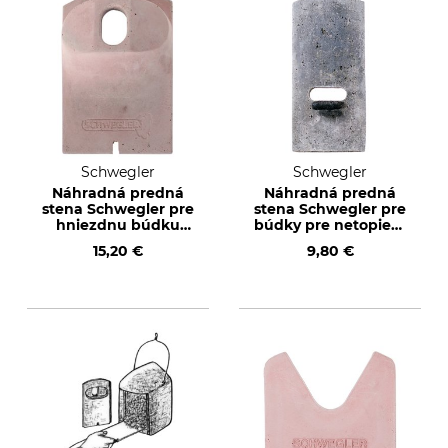
Schwegler
Schwegler
Náhradná predná
Náhradná predná
stena Schwegler pre
stena Schwegler pre
hniezdnu búdku
búdky pre netopiere
2GR s oválnym
2F
15,20 €
9,80 €
letovým otvorom