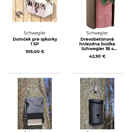
Schwegler
Schwegler
Domček pre sýkorky
Drevobetónová
1 SP
hniezdna búdka
Schwegler 1B s
109,00 €
ochranou proti
42,90 €
kunám, 26 mm
vstupný otvor