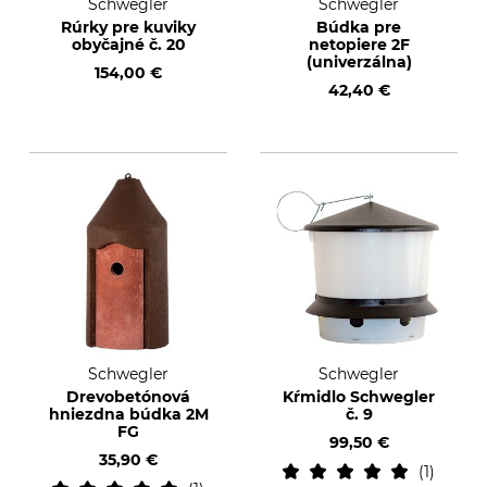
Schwegler
Schwegler
Rúrky pre kuviky
Búdka pre
obyčajné č. 20
netopiere 2F
(univerzálna)
154,00 €
42,40 €
Schwegler
Schwegler
Drevobetónová
Kŕmidlo Schwegler
hniezdna búdka 2M
č. 9
FG
99,50 €
35,90 €
1