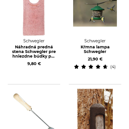
Schwegler
Schwegler
Náhradná predná
Kŕmna lampa
stena Schwegler pre
Schwegler
hniezdne búdky pre
21,90 €
škorce 3S
9,80 €
4