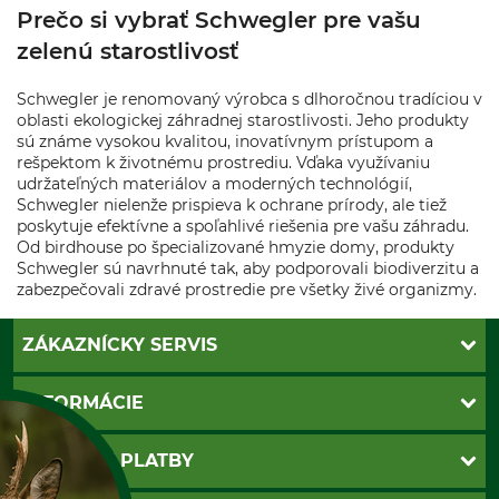
Prečo si vybrať Schwegler pre vašu
zelenú starostlivosť
Schwegler je renomovaný výrobca s dlhoročnou tradíciou v
oblasti ekologickej záhradnej starostlivosti. Jeho produkty
sú známe vysokou kvalitou, inovatívnym prístupom a
rešpektom k životnému prostrediu. Vďaka využívaniu
udržateľných materiálov a moderných technológií,
Schwegler nielenže prispieva k ochrane prírody, ale tiež
poskytuje efektívne a spoľahlivé riešenia pre vašu záhradu.
Od birdhouse po špecializované hmyzie domy, produkty
Schwegler sú navrhnuté tak, aby podporovali biodiverzitu a
zabezpečovali zdravé prostredie pre všetky živé organizmy.
ZÁKAZNÍCKY SERVIS
Kontakt
INFORMÁCIE
Katalógy
Newsletter
Povinné údaje
SPÔSOBY PLATBY
Nastavenia súborov cookie
Obchodné podmienky