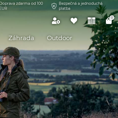
Doprava zdarma od 100
Bezpečná a jednoduchá
EUR
platba
0
Záhrada
Outdoor