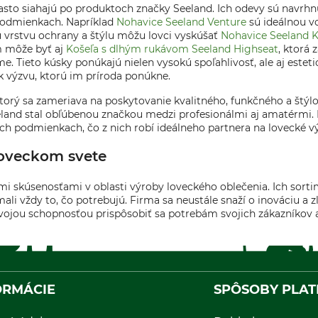
, často siahajú po produktoch značky Seeland. Ich odevy sú navr
podmienkach. Napríklad
Nohavice Seeland Venture
sú ideálnou vo
iu vrstvu ochrany a štýlu môžu lovci vyskúšať
Nohavice Seeland 
 môže byť aj
Košeľa s dlhým rukávom Seeland Highseat
, ktorá 
e. Tieto kúsky ponúkajú nielen vysokú spoľahlivosť, ale aj esteti
k výzvu, ktorú im príroda ponúkne.
orý sa zameriava na poskytovanie kvalitného, funkčného a štýlo
land stal obľúbenou značkou medzi profesionálmi aj amatérmi. I
ch podmienkach, čo z nich robí ideálneho partnera na lovecké v
 loveckom svete
mi skúsenosťami v oblasti výroby loveckého oblečenia. Ich sorti
mali vždy to, čo potrebujú. Firma sa neustále snaží o inováciu a 
svojou schopnosťou prispôsobiť sa potrebám svojich zákazníkov a
ORMÁCIE
SPÔSOBY PLAT