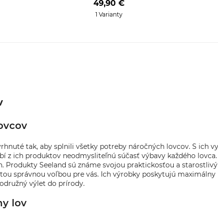
49,90 €
1 Varianty
v
ovcov
vrhnuté tak, aby splnili všetky potreby náročných lovcov. S ic
bí z ich produktov neodmysliteľnú súčasť výbavy každého lovca
. Produkty Seeland sú známe svojou praktickosťou a starostlivým
sú tou správnou voľbou pre vás. Ich výrobky poskytujú maximáln
odružný výlet do prírody.
ny lov