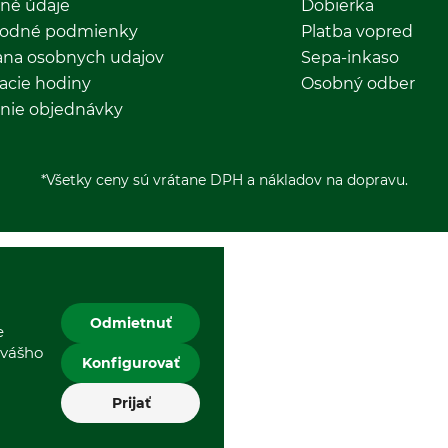
né údaje
Dobierka
odné podmienky
Platba vopred
ana osobnych udajov
Sepa-inkaso
acie hodiny
Osobný odber
nie objednávky
*Všetky ceny sú vrátane DPH a nákladov na dopravu.
Odmietnuť
e
 vášho
Konfigurovať
Prijať