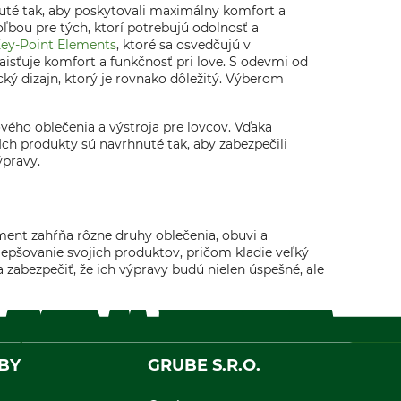
hnuté tak, aby poskytovali maximálny komfort a
ľbou pre tých, ktorí potrebujú odolnosť a
Key-Point Elements
, ktoré sa osvedčujú v
zaisťuje komfort a funkčnosť pri love. S odevmi od
cký dizajn, ktorý je rovnako dôležitý. Výberom
vého oblečenia a výstroja pre lovcov. Vďaka
ch produkty sú navrhnuté tak, aby zabezpečili
ýpravy.
ment zahŕňa rôzne druhy oblečenia, obuvi a
zlepšovanie svojich produktov, pričom kladie veľký
 zabezpečiť, že ich výpravy budú nielen úspešné, ale
BY
GRUBE S.R.O.