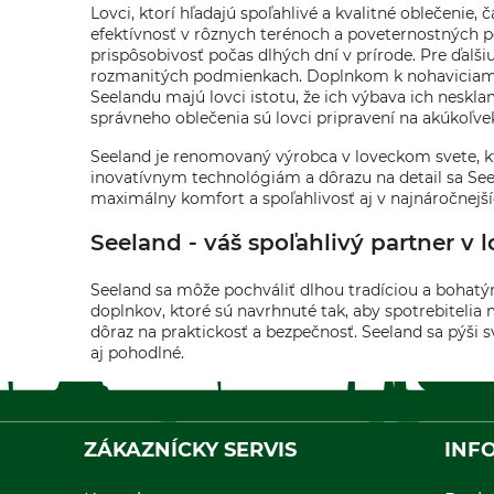
Lovci, ktorí hľadajú spoľahlivé a kvalitné oblečenie
efektívnosť v rôznych terénoch a poveternostných 
prispôsobivosť počas dlhých dní v prírode. Pre ďalš
rozmanitých podmienkach. Doplnkom k nohaviciam
Seelandu majú lovci istotu, že ich výbava ich nesklam
správneho oblečenia sú lovci pripravení na akúkoľve
Seeland je renomovaný výrobca v loveckom svete, kt
inovatívnym technológiám a dôrazu na detail sa See
maximálny komfort a spoľahlivosť aj v najnáročnejší
Seeland - váš spoľahlivý partner v
Seeland sa môže pochváliť dlhou tradíciou a bohatý
doplnkov, ktoré sú navrhnuté tak, aby spotrebitelia 
dôraz na praktickosť a bezpečnosť. Seeland sa pýši 
aj pohodlné.
ZÁKAZNÍCKY SERVIS
INF