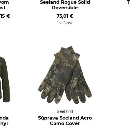
vom
Seeland Rogue Solid
T
ust
Reversible
,15 €
73,01 €
1 veľkosť
Seeland
unda
Súprava Seeland Aero
phyr
Camo Cover