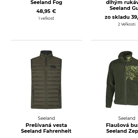
Seeland Fog
dlhým ruká
Seeland G
48,95 €
zo skladu
39
1 veľkosť
2 Veľkosti
Seeland
Seeland
Prešívaná vesta
Flaušová b
Seeland Fahrenheit
Seeland Ze