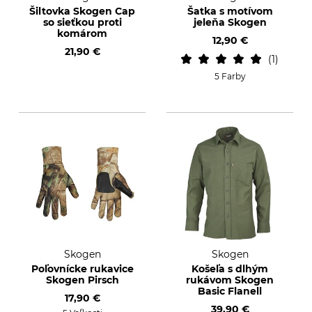
Šiltovka Skogen Cap
Šatka s motívom
so sieťkou proti
jeleňa Skogen
komárom
12,90 €
21,90 €
1
5 Farby
Skogen
Skogen
Poľovnícke rukavice
Košeľa s dlhým
Skogen Pirsch
rukávom Skogen
Basic Flanell
17,90 €
39,90 €