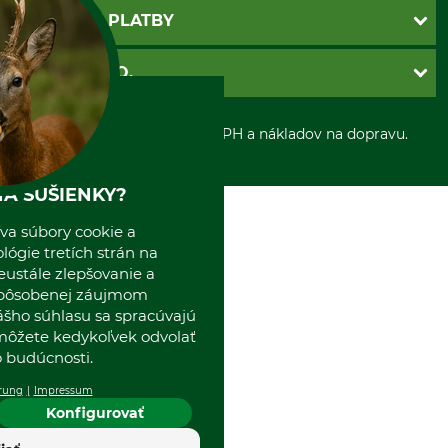
Newsletter
Povinné údaje
SPÔSOBY PLATBY
Nastavenia súborov cookie
Obchodné podmienky
Ochrana osobnych udajov
Dobierka
GRUBE S.R.O.
Otváracie hodiny
Platba vopred
Zrušenie objednávky
Sepa-inkaso
O nás
*Všetky ceny sú vrátane DPH a nákladov na dopravu.
Osobný odber
Predajňa
Kolektív GRUBE
Naše pobočky v Európe
A SUŠIENKY?
va súbory cookie a
ógie tretích strán na
eustále zlepšovanie a
spôsobenej záujmom
ášho súhlasu sa spracúvajú
 môžete kedykoľvek odvolať
 budúcnosti.
rung
Impressum
Konfigurovať