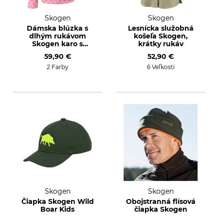
Skogen
Skogen
Dámska blúzka s
Lesnícka služobná
dlhým rukávom
košeľa Skogen,
Skogen karo s
krátky rukáv
jeleňom
59,90 €
52,90 €
2 Farby
6 Veľkosti
Skogen
Skogen
Čiapka Skogen Wild
Obojstranná flísová
Boar Kids
čiapka Skogen