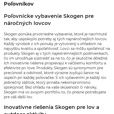
Poľovníkov
Poľovnícke vybavenie Skogen pre
náročných lovcov
Skogen ponúka prvotriedne vybavenie, ktoré je navrhnuté
tak, aby uspokojilo potreby aj tých najnáročnejších lovcov.
Každý výrobok z ich ponuky je vytvorený s ohľadom na
najvyššiu kvalitu a spoľahlivosť. Lovci sa môžu spoľahnúť na
produkty Skogen aj v tých najextrémnejších podmienkach,
čo im umožňuje sústrediť sa na to, čo je skutočne dôležité.
Ich inovatívne riešenia prispievajú k väčšiemu komfortu a
efektivite pri love. Produkty Skogen sú synonymom pre
precíznosť a odolnosť, ktoré výrazne zvyšujú šance na
úspech pri každej poľovačke. S ich vybavením je každý lov
jedinečný zážitok, ktorý prináša nekompromisnú
spokojnosť. Bez ohľadu na vaše skúsenosti či nároky,
Skogen má vo svojom portfóliu to, čo presne potrebujete
pre váš ďalší lov.
Inovatívne riešenia Skogen pre lov a