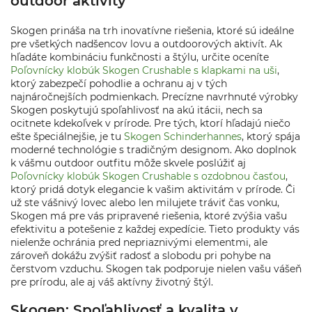
outdoor aktivity
Skogen prináša na trh inovatívne riešenia, ktoré sú ideálne
pre všetkých nadšencov lovu a outdoorových aktivít. Ak
hľadáte kombináciu funkčnosti a štýlu, určite oceníte
Poľovnícky klobúk Skogen Crushable s klapkami na uši
,
ktorý zabezpečí pohodlie a ochranu aj v tých
najnáročnejších podmienkach. Precízne navrhnuté výrobky
Skogen poskytujú spoľahlivosť na akú itácii, nech sa
ocitnete kdekoľvek v prírode. Pre tých, ktorí hľadajú niečo
ešte špeciálnejšie, je tu
Skogen Schinderhannes
, ktorý spája
moderné technológie s tradičným designom. Ako doplnok
k vášmu outdoor outfitu môže skvele poslúžiť aj
Poľovnícky klobúk Skogen Crushable s ozdobnou časťou
,
ktorý pridá dotyk elegancie k vašim aktivitám v prírode. Či
už ste vášnivý lovec alebo len milujete tráviť čas vonku,
Skogen má pre vás pripravené riešenia, ktoré zvýšia vašu
efektivitu a potešenie z každej expedície. Tieto produkty vás
nielenže ochránia pred nepriaznivými elementmi, ale
zároveň dokážu zvýšiť radosť a slobodu pri pohybe na
čerstvom vzduchu. Skogen tak podporuje nielen vašu vášeň
pre prírodu, ale aj váš aktívny životný štýl.
Skogen: Spoľahlivosť a kvalita v