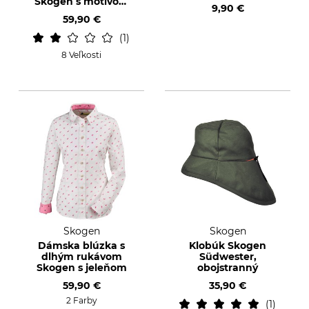
Skogen s motívom
9,90 €
diviaka
59,90 €
1
8 Veľkosti
Skogen
Skogen
Dámska blúzka s
Klobúk Skogen
dlhým rukávom
Südwester,
Skogen s jeleňom
obojstranný
59,90 €
35,90 €
2 Farby
1