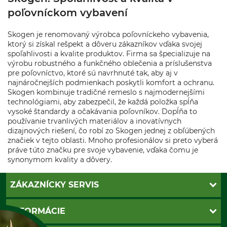
poľovníckom vybavení
Skogen je renomovaný výrobca poľovníckeho vybavenia,
ktorý si získal rešpekt a dôveru zákazníkov vďaka svojej
spoľahlivosti a kvalite produktov. Firma sa špecializuje na
výrobu robustného a funkčného oblečenia a príslušenstva
pre poľovníctvo, ktoré sú navrhnuté tak, aby aj v
najnáročnejších podmienkach poskytli komfort a ochranu.
Skogen kombinuje tradičné remeslo s najmodernejšími
technológiami, aby zabezpečil, že každá položka spĺňa
vysoké štandardy a očakávania poľovníkov. Dopĺňa to
používanie trvanlivých materiálov a inovatívnych
dizajnových riešení, čo robí zo Skogen jednej z obľúbených
značiek v tejto oblasti. Mnoho profesionálov si preto vyberá
práve túto značku pre svoje vybavenie, vďaka čomu je
synonymom kvality a dôvery.
ZÁKAZNÍCKY SERVIS
Kontakt
INFORMÁCIE
Katalógy