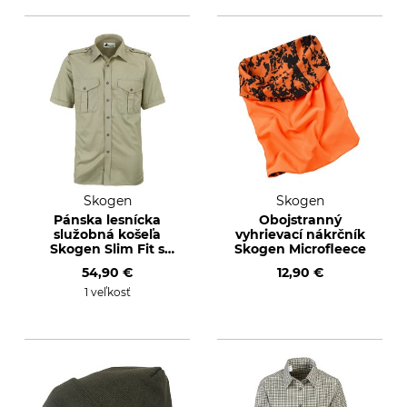
Skogen
Skogen
Pánska lesnícka
Obojstranný
služobná košeľa
vyhrievací nákrčník
Skogen Slim Fit s
Skogen Microfleece
krátkym rukávom
54,90 €
12,90 €
1 veľkosť