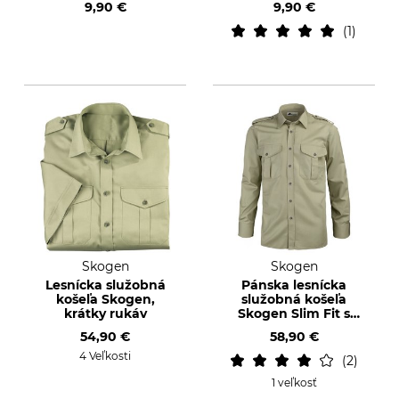
9,90 €
9,90 €
1
Skogen
Skogen
Lesnícka služobná
Pánska lesnícka
košeľa Skogen,
služobná košeľa
krátky rukáv
Skogen Slim Fit s
dlhým rukávom
54,90 €
58,90 €
4 Veľkosti
2
1 veľkosť