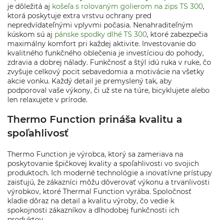
je dôležitá aj
košeľa s rolovaným golierom na zips TS 300
,
ktorá poskytuje extra vrstvu ochrany pred
nepredvídateľnými vplyvmi počasia. Nenahraditeľným
kúskom sú aj
pánske spodky dlhé TS 300
, ktoré zabezpečia
maximálny komfort pri každej aktivite. Investovanie do
kvalitného funkčného oblečenia je investíciou do pohody,
zdravia a dobrej nálady. Funkčnosť a štýl idú ruka v ruke, čo
zvyšuje celkový pocit sebavedomia a motivácie na všetky
akcie vonku. Každý detail je premyslený tak, aby
podporoval vaše výkony, či už ste na túre, bicyklujete alebo
len relaxujete v prírode.
Thermo Function prináša kvalitu a
spoľahlivosť
Thermo Function je výrobca, ktorý sa zameriava na
poskytovanie špičkovej kvality a spoľahlivosti vo svojich
produktoch. Ich moderné technológie a inovatívne prístupy
zaisťujú, že zákazníci môžu dôverovať výkonu a trvanlivosti
výrobkov, ktoré Thermal Function vyrába. Spoločnosť
kladie dôraz na detail a kvalitu výroby, čo vedie k
spokojnosti zákazníkov a dlhodobej funkčnosti ich
produktov.