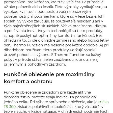
pomocníkmi pre každého, kto trávi veľa času v prírode, či
už ako poľovník alebo lesník. Tieto výrobky vynikajú svojou
vysokou kvalitou a odolnosťou voči nepriaznivým
poveternostným podmienkam, ktoré sú v lese bežné. Ich
spoľahlivý výkon zaručuje, že používateľa nesklamú ani v
tých najnáročnejších situáciách. Vďaka precíznemu dizajnu
a používaniu inovatívnych technológií sú tieto produkty
schopné poskytnúť optimálny komfort a funkčnosť. Bez
ohľadu na to, či ide o chladné zimné ráno alebo horúci letný
deň, Thermo Function má riešenie pre každé obdobie. Aj pri
dlhodobom používaní tieto produkty udržujú vysokú
úroveň pohodlia a výkonu. S Thermo Function sa každý
pobyt v prírode stáva nielen zaužívanou rutinou, ale aj
príjemným a pohodlným zážitkom.
Funkčné oblečenie pre maximálny
komfort a ochranu
Funkčné oblečenie je základom pre každé aktívne
dobrodružstvo, pretože spája inováciu a pohodlie do
jedného celku. Pri výbere správneho oblečenia, ako je
tričko
TS 300
, získate spoľahlivého spoločníka, ktorý vás udrží v
teple a suchu v každej situácii. V chladnejších podmienkach