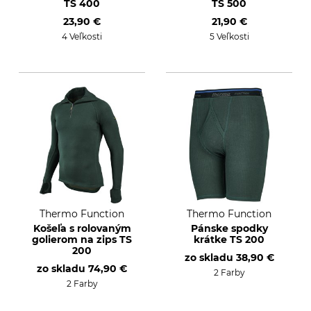
TS 400
TS 500
23,90 €
21,90 €
4 Veľkosti
5 Veľkosti
Thermo Function
Thermo Function
Košeľa s rolovaným
Pánske spodky
golierom na zips TS
krátke TS 200
200
zo skladu
38,90 €
zo skladu
74,90 €
2 Farby
2 Farby