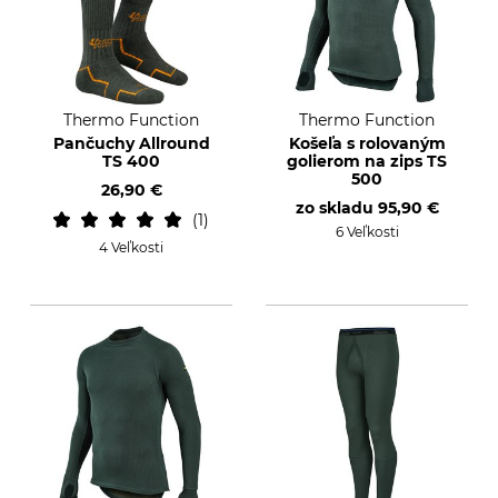
Thermo Function
Thermo Function
Pančuchy Allround
Košeľa s rolovaným
TS 400
golierom na zips TS
500
26,90 €
zo skladu
95,90 €
1
6 Veľkosti
4 Veľkosti