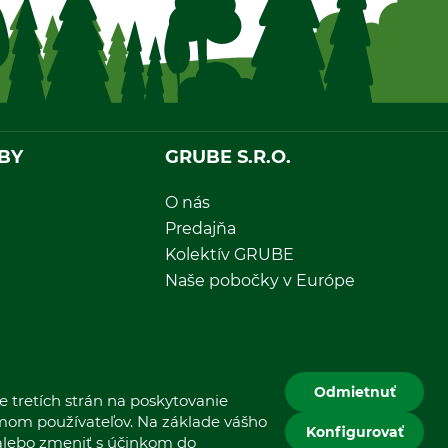
BY
GRUBE S.R.O.
O nás
Predajňa
Kolektív GRUBE
Naše pobočky v Európe
Odmietnuť
 tretích strán na poskytovanie
jmom používateľov. Na základe vášho
Konfigurovať
 alebo zmeniť s účinkom do