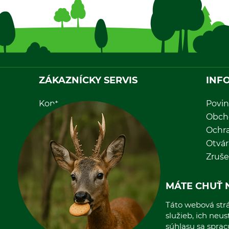
ZÁKAZNÍCKY SERVIS
INF
Kontakt
Povin
Katalógy
Obch
Newsletter
Ochr
Nastavenia súborov cookie
Otvár
Priama objednávka
Zruše
MÁTE CHUŤ 
Táto webová strá
služieb, ich neu
súhlasu sa spra