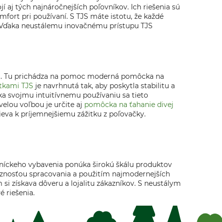
aj tých najnáročnejších poľovníkov. Ich riešenia sú
rt pri používaní. S TJS máte istotu, že každé
vé. Vďaka neustálemu inovačnému prístupu TJS
ania. Tu prichádza na pomoc moderná pomôcka na
útkami TJS
je navrhnutá tak, aby poskytla stabilitu a
aka svojmu intuitívnemu používaniu sa tieto
elou voľbou je určite aj
pomôcka na ťahanie divej
pieva k príjemnejšiemu zážitku z poľovačky.
ľovníckeho vybavenia ponúka širokú škálu produktov
znosťou spracovania a použitím najmodernejších
 si získava dôveru a lojalitu zákazníkov. S neustálym
 riešenia.