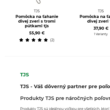
TJS
TJS
Pomôcka na ťahanie
Pomôcka na ť
divej zveri s tromi
divej zveri 
pútkami tjs
37,90 €
55,90 €
1 Varianty
2
TJS
TJS - Váš dôverný partner pre poľo
Produkty TJS pre náročných poľov
Produkty TJS sú ideálnou voľbou pre všetkých, ktorí 