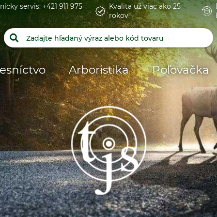
nícky servis: +421 911 975
Kvalita už viac ako 25
rokov
esníctvo
Arboristika
Poľovačka