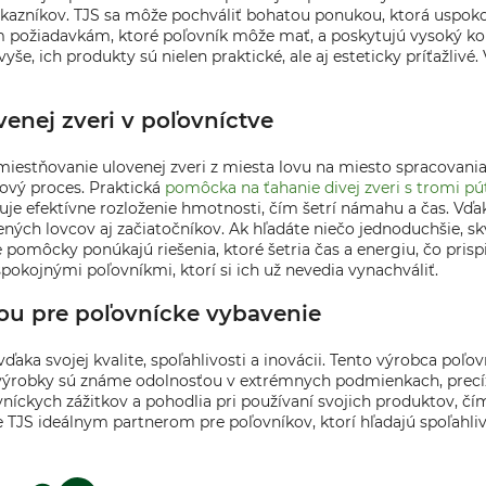
azníkov. TJS sa môže pochváliť bohatou ponukou, ktorá uspokojí 
požiadavkám, ktoré poľovník môže mať, a poskytujú vysoký komfo
yše, ich produkty sú nielen praktické, ale aj esteticky príťažli
enej zveri v poľovníctve
remiestňovanie ulovenej zveri z miesta lovu na miesto spracov
lkový proces. Praktická
pomôcka na ťahanie divej zveri s tromi p
ňuje efektívne rozloženie hmotnosti, čím šetrí námahu a čas. Vď
ých lovcov aj začiatočníkov. Ak hľadáte niečo jednoduchšie, skv
ve pomôcky ponúkajú riešenia, ktoré šetria čas a energiu, čo pris
kojnými poľovníkmi, ktorí si ich už nevedia vynachváliť.
ou pre poľovnícke vybavenie
ďaka svojej kvalite, spoľahlivosti a inovácii. Tento výrobca po
 výrobky sú známe odolnosťou v extrémnych podmienkach, precí
níckych zážitkov a pohodlia pri používaní svojich produktov, čím
TJS ideálnym partnerom pre poľovníkov, ktorí hľadajú spoľahlivé