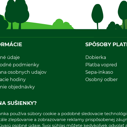
ORMÁCIE
SPÔSOBY PLAT
né údaje
Dobierka
odné podmienky
Platba vopred
ana osobnych udajov
Sepa-inkaso
acie hodiny
Osobný odber
nie objednávky
NA SUŠIENKY?
*Všetky ceny sú vrátane DPH a nákladov na dopravu.
nka používa súbory cookie a podobné sledovacie technológie
stále zlepšovanie a zobrazovanie reklamy prispôsobenej záu
cúvajú osobné údaje. Svoj súhlas môžete kedykoľvek odvolať