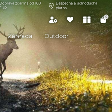
Doprava zdarma od 100
Bezpečná a jednoduchá
EUR
platba
0
Záhrada
Outdoor