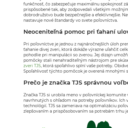
funkčnosť, čo zabezpečuje maximálnu spokojnosť zák
prispôsobené tak, aby zodpovedali všetkým možným 
dobrodružstvo bude bezpečnejšie a efektívnejšie. Nav
nastavuje nové štandardy vo svete poľovníctva.
Neoceniteľná pomoc pri ťahaní ulov
Pri poľovníctve je jednou z najnáročnejších úloh p
ťahanie divej zveri, ktorá dokáže výrazne uľahčiť ce
pohodlie pri manipulácii so zverou. Jej dizajn umož
pomôcky stali nenahraditeľným nástrojom pre skúsen
zveri TJS
, ktorá spoľahlivo splní vaše potreby. Obid
Spoľahlivosť týchto pomôcok je overená mnohými spo
Prečo je značka TJS správnou voľb
Značka TJS si urobila meno v poľovníckej komunite v
navrhnutých s ohľadom na potreby poľovníkov. Ich
technológií. TJS sa zameriava na optimalizáciu poľov
zlepšovaním a prispôsobovaním sa potrebám trhu je 