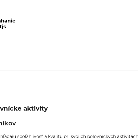
ahanie
tjs
vnícke aktivity
níkov
hľadajú spoľahlivosť a kvalitu pri svojich poľovníckych aktivitá