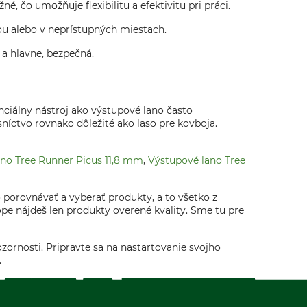
, čo umožňuje flexibilitu a efektivitu pri práci.
ou alebo v neprístupných miestach.
 a hlavne, bezpečná.
enciálny nástroj ako výstupové lano často
níctvo rovnako dôležité ako laso pre kovboja.
no Tree Runner Picus 11,8 mm
,
Výstupové lano Tree
orovnávať a vyberať produkty, a to všetko z
pe nájdeš len produkty overené kvality. Sme tu pre
zornosti. Pripravte sa na nastartovanie svojho
.