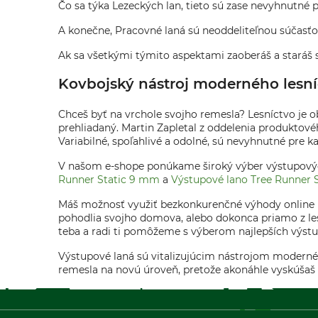
Čo sa týka Lezeckých lan, tieto sú zase nevyhnutné p
A konečne, Pracovné laná sú neoddeliteľnou súčasťo
Ak sa všetkými týmito aspektami zaoberáš a staráš sa
Kovbojský nástroj moderného lesní
Chceš byť na vrchole svojho remesla? Lesníctvo je ob
prehliadaný. Martin Zapletal z oddelenia produktové
Variabilné, spoľahlivé a odolné, sú nevyhnutné pre ka
V našom e-shope ponúkame široký výber výstupovýc
Runner Static 9 mm
a
Výstupové lano Tree Runner 
Máš možnosť využiť bezkonkurenčné výhody online n
pohodlia svojho domova, alebo dokonca priamo z lesa
teba a radi ti pomôžeme s výberom najlepších výstup
Výstupové laná sú vitalizujúcim nástrojom moderného
remesla na novú úroveň, pretože akonáhle vyskúšaš si