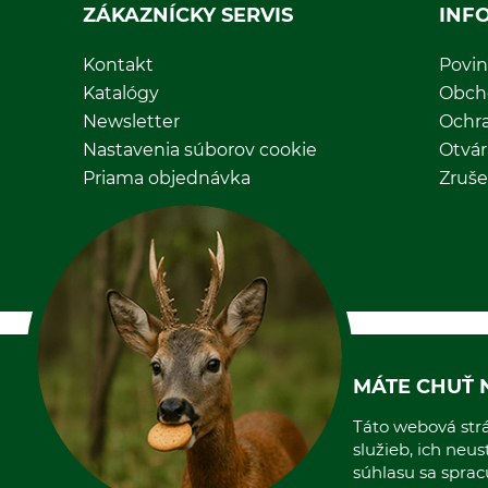
ZÁKAZNÍCKY SERVIS
INF
Kontakt
Povin
Katalógy
Obch
Newsletter
Ochr
Nastavenia súborov cookie
Otvár
Priama objednávka
Zruše
MÁTE CHUŤ 
Táto webová strá
služieb, ich neu
súhlasu sa spra