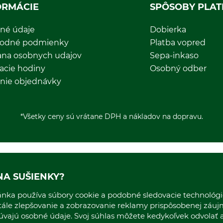
ORMÁCIE
SPÔSOBY PLAT
né údaje
Dobierka
odné podmienky
Platba vopred
ana osobnych udajov
Sepa-inkaso
acie hodiny
Osobný odber
nie objednávky
*Všetky ceny sú vrátane DPH a nákladov na dopravu.
NA SUŠIENKY?
nka používa súbory cookie a podobné sledovacie technológie
stále zlepšovanie a zobrazovanie reklamy prispôsobenej záu
cúvajú osobné údaje. Svoj súhlas môžete kedykoľvek odvolať