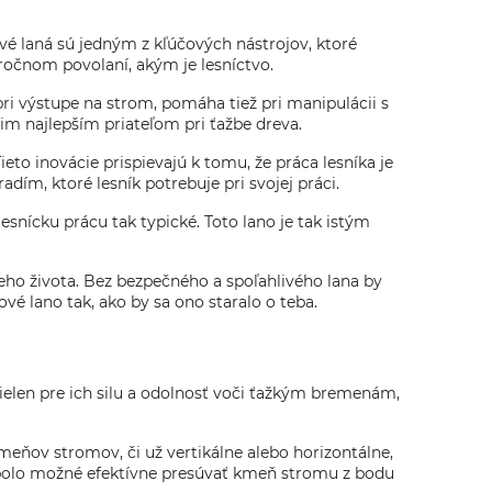
vé laná sú jedným z kľúčových nástrojov, ktoré
ročnom povolaní, akým je lesníctvo.
ri výstupe na strom, pomáha tiež pri manipulácii s
m najlepším priateľom pri ťažbe dreva.
eto inovácie prispievajú k tomu, že práca lesníka je
dím, ktoré lesník potrebuje pri svojej práci.
snícku prácu tak typické. Toto lano je tak istým
eho života. Bez bezpečného a spoľahlivého lana by
vé lano tak, ako by sa ono staralo o teba.
 nielen pre ich silu a odolnosť voči ťažkým bremenám,
meňov stromov, či už vertikálne alebo horizontálne,
nebolo možné efektívne presúvať kmeň stromu z bodu