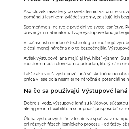
Ako človek zasvätený do sveta lesníctva, určite si 
pomáhajú lesníkom zvládať stromy, zaisťujú ich bezp
Spomeňme si na tvoje prvé dni vo svete lesníctva. P
dreveným materiálom. Tvoje výstupové lano je tvojí
V súčasnosti moderné technológie umožňujú výrobu lán
o čosi menej náročná a o to bezpečnejšia. Výstupové 
Avšak výstupové laná majú aj iný, hlbší význam. Sú 
mostom medzi človekom a prírodou, ktorý nám umož
Takže ako vidíš, výstupové laná sú skutočne nenahr
práca v lese bola nesmierne náročná a potenciálne neb
Na čo sa používajú Výstupové laná 
Dobre si vedz, výstupové laná sú kľúčovou súčasťou l
ale aj pre ich flexibilitu a schopnosť prispôsobiť sa
Úloha výstupových lán v lesníctve spočíva v manipul
pri rôznych fázach lesníckeho procesu - od ťažby a