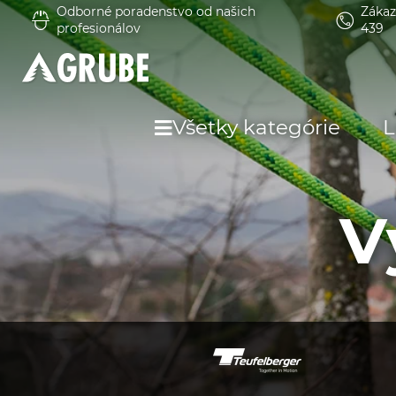
Odborné poradenstvo od našich
Zákaz
profesionálov
439
Všetky kategórie
L
V