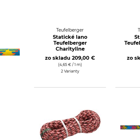
Teufelberger
Statické lano
St
Teufelberger
Teufel
Charityline
zo skladu
209,00 €
zo s
(4,65 € / 1 m)
2 Varianty