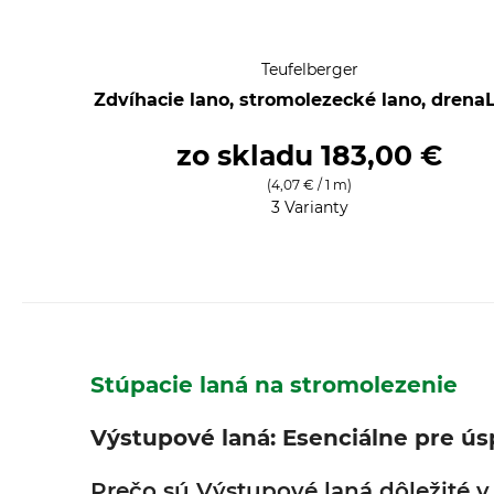
Teufelberger
Zdvíhacie lano, stromolezecké lano, drena
zo skladu
183,00 €
(4,07 € / 1 m)
3 Varianty
Stúpacie laná na stromolezenie
Výstupové laná: Esenciálne pre ús
Prečo sú Výstupové laná dôležité v