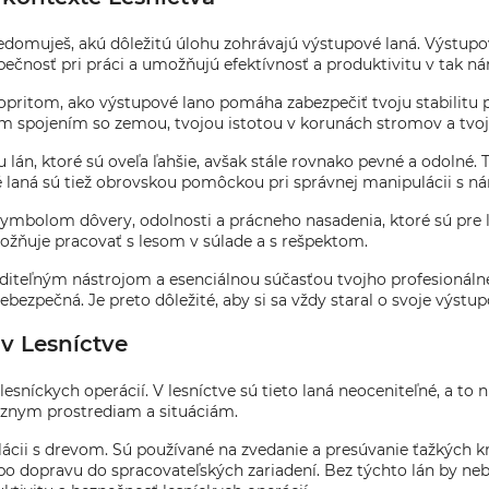
uvedomuješ, akú dôležitú úlohu zohrávajú výstupové laná. Výstupo
ečnosť pri práci a umožňujú efektívnosť a produktivitu v tak ná
opritom, ako výstupové lano pomáha zabezpečiť tvoju stabilitu p
m spojením so zemou, tvojou istotou v korunách stromov a tvoji
, ktoré sú oveľa ľahšie, avšak stále rovnako pevné a odolné. Ti
laná sú tiež obrovskou pomôckou pri správnej manipulácii s nára
symbolom dôvery, odolnosti a prácneho nasadenia, ktoré sú pre le
ňuje pracovať s lesom v súlade a s rešpektom.
aditeľným nástrojom a esenciálnou súčasťou tvojho profesionáln
ezpečná. Je preto dôležité, aby si sa vždy staral o svoje výstupo
v Lesníctve
esníckych operácií. V lesníctve sú tieto laná neoceniteľné, a to
 rôznym prostrediam a situáciám.
ácii s drevom. Sú používané na zvedanie a presúvanie ťažkých k
ž po dopravu do spracovateľských zariadení. Bez týchto lán by 