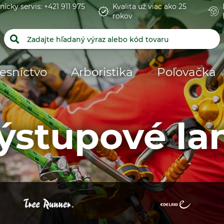
nícky servis: +421 911 975
Kvalita už viac ako 25
rokov
esníctvo
Arboristika
Poľovačka
ýstupové la