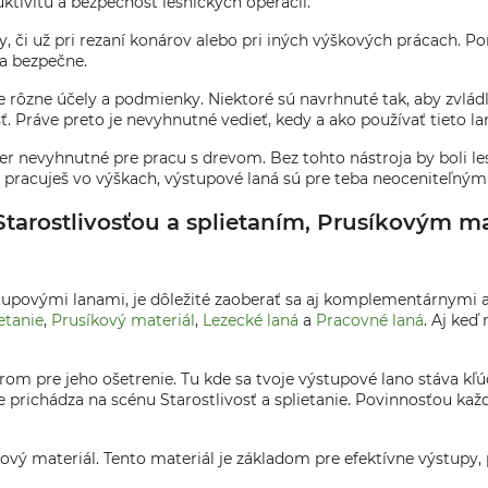
tivitu a bezpečnosť lesníckych operácií.
my, či už pri rezaní konárov alebo pri iných výškových prácach.
 a bezpečne.
 rôzne účely a podmienky. Niektoré sú navrhnuté tak, aby zvládl
 Práve preto je nevyhnutné vedieť, kedy a ako používať tieto laná
er nevyhnutné pre pracu s drevom. Bez tohto nástroja by boli le
ebo pracuješ vo výškach, výstupové laná sú pre teba neoceniteľ
Starostlivosťou a splietaním, Prusíkovým m
stupovými lanami, je dôležité zaoberať sa aj komplementárnymi
ietanie
,
Prusíkový materiál
,
Lezecké laná
a
Pracovné laná
. Aj ke
trom pre jeho ošetrenie. Tu kde sa tvoje výstupové lano stáva kľú
e prichádza na scénu Starostlivosť a splietanie. Povinnosťou kaž
íkový materiál. Tento materiál je základom pre efektívne výstupy