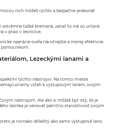
 Pomocou nich môžeš rýchlo a bezpečne prekonať
i extrémne ťažké bremená, zatiaľ čo iné sú určené
 v praxi v lesníctve.
snícke operácie oveľa náročnejšie a menej efektívne.
ným pomocníkom.
ateriálom, Lezeckými lanami a
 aspektmi týchto nástrojov. Na tomto mieste
ď nemajú priamy vzťah k výstupovým lanám, svojím
čovým nástrojom. Ale ako si môžeš byť istý, že je
dého lesníka je venovať patričnú starostlivosť svojim
, preto je rovnako dôležitý ako samo výstupové lano.