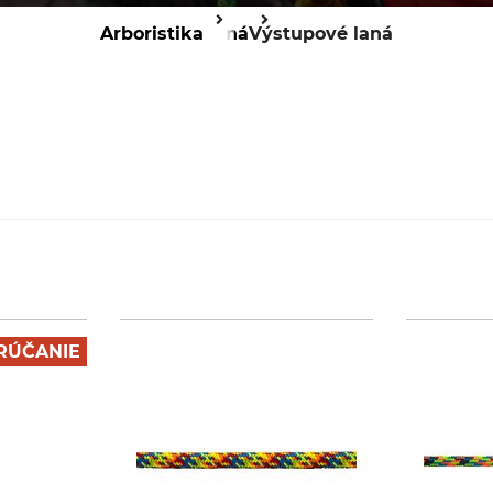
Arboristika
Laná
Výstupové laná
RÚČANIE