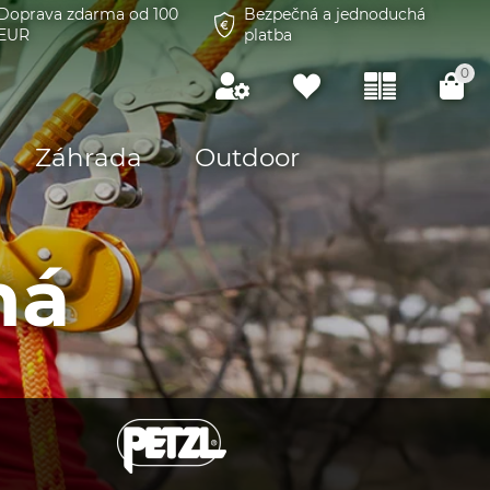
Doprava zdarma od 100
Bezpečná a jednoduchá
EUR
platba
0
Záhrada
Outdoor
ná