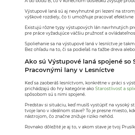
A do bodu B, co v konečnom dôsledku zvyšuje produk
Výstupové laná sú aj nevyhnutné pri lezení na stro
výškové rozdiely, čo ti umožňuje pracovať efektívne
Existujú rôzne typy výstupových lán navrhnutých pre
pre práce vyžadujúce väčšiu pružnosť a ovládateľnosť.
Spoliehanie sa na výstupové laná v lesníctve je takm
Bez ohľadu na to, či sa podieľaš na ťažbe dreva al
Ako sú Výstupové laná spojené so 
Pracovnými lany v Lesníctve
Keď sa zaoberáš lesníctvom, konkrétne v práci s vý
prichádzajú do hry kategórie ako
Starostlivosť a spl
spôsobom sú s nimi spojené.
Predstav si situáciu, keď musíš vystúpiť na vysoký s
tvoje lano v ideálnom stave? To je presne miesto, kd
nástrojom, čo značne znižuje riziko nehôd.
Rovnako dôležité je aj to, v akom stave je tvoj Prus