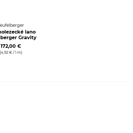
Teufelberger
olezecké lano
lberger Gravity
172,00 €
(4,92 € / 1 m)