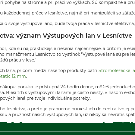
ri pohybe na strome a pri práci vo výškach. Sú kompaktné a pružné
u každodennej práce v lesníctve, najmä pri manipulácii so záťaž
 o svoje výstupové lano, bude tvoja práca v lesníctve efektívna,
ctva: význam Výstupových lan v Lesníctve
or, kde sú najpraktickejšie riešenia najcennejšie, a pritom je es
ho manažmentu Lesníctvo to vystihol: "Výstupové laná sú pre les
ždú prácu v lese."
h laná, pričom medzi naše top produkty patrí
Stromolezecké la
Static 12 mm
.
ákupu: ponuka je prístupná 24 hodín denne, môžeš jednoducho p
. Bleší trh s výstupovými lanami je často neistý, v našom e-sho
ových laná pre tvoje individuálne potreby.
 lesníctva, a preto je prahneme priniesť ich do centra tvojej po
lu a pružnosť našich výstupových lán, už nikdy sa nevrátiš späť