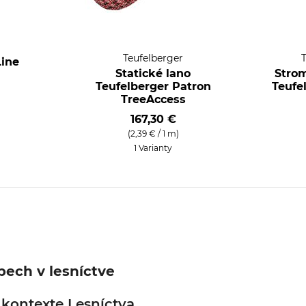
Teufelberger
Line
Statické lano
Strom
Teufelberger Patron
Teufe
TreeAccess
167,30 €
(2,39 € / 1 m)
1 Varianty
pech v lesníctve
 kontexte Lesníctva