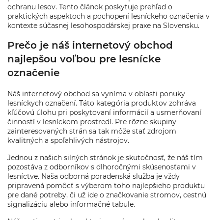
ochranu lesov. Tento článok poskytuje prehľad o
praktických aspektoch a pochopení lesníckeho označenia v
kontexte súčasnej lesohospodárskej praxe na Slovensku.
Prečo je náš internetový obchod
najlepšou voľbou pre lesnícke
označenie
Náš internetový obchod sa vyníma v oblasti ponuky
lesníckych označení. Táto kategória produktov zohráva
kľúčovú úlohu pri poskytovaní informácií a usmerňovaní
činností v lesníckom prostredí. Pre rôzne skupiny
zainteresovaných strán sa tak môže stať zdrojom
kvalitných a spoľahlivých nástrojov.
Jednou z našich silných stránok je skutočnosť, že náš tím
pozostáva z odborníkov s dlhoročnými skúsenosťami v
lesníctve. Naša odborná poradenská služba je vždy
pripravená pomôcť s výberom toho najlepšieho produktu
pre dané potreby, či už ide o značkovanie stromov, cestnú
signalizáciu alebo informačné tabule.