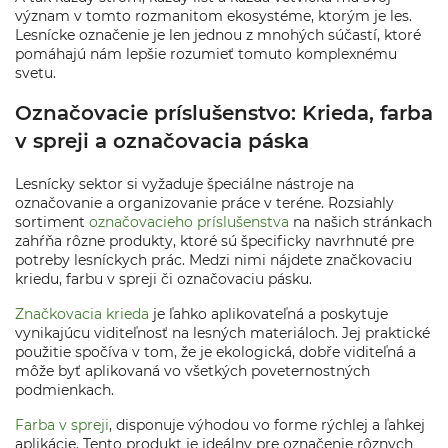
význam v tomto rozmanitom ekosystéme, ktorým je les.
Lesnícke označenie je len jednou z mnohých súčastí, ktoré
pomáhajú nám lepšie rozumieť tomuto komplexnému
svetu.
Označovacie príslušenstvo: Krieda, farba
v spreji a označovacia páska
Lesnícky sektor si vyžaduje špeciálne nástroje na
označovanie a organizovanie práce v teréne. Rozsiahly
sortiment
označovacieho príslušenstva
na našich stránkach
zahŕňa rôzne produkty, ktoré sú špecificky navrhnuté pre
potreby lesníckych prác. Medzi nimi nájdete značkovaciu
kriedu, farbu v spreji či označovaciu pásku.
Značkovacia krieda
je ľahko aplikovateľná a poskytuje
vynikajúcu viditeľnosť na lesných materiáloch. Jej praktické
použitie spočíva v tom, že je ekologická, dobře viditeľná a
môže byť aplikovaná vo všetkých poveternostných
podmienkach.
Farba v spreji
, disponuje výhodou vo forme rýchlej a ľahkej
aplikácie. Tento produkt je ideálny pre označenie rôznych