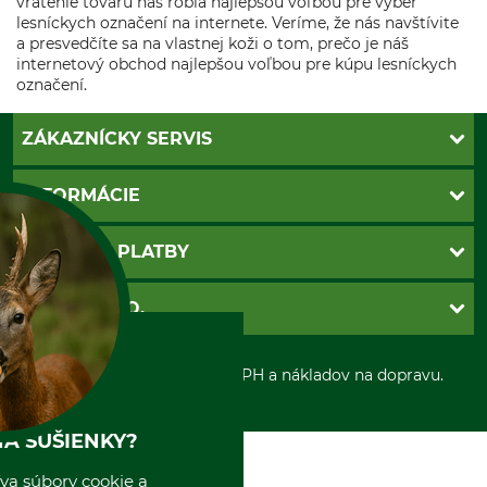
vrátenie tovaru nás robia najlepšou voľbou pre výber
lesníckych označení na internete. Veríme, že nás navštívite
a presvedčíte sa na vlastnej koži o tom, prečo je náš
internetový obchod najlepšou voľbou pre kúpu lesníckych
označení.
ZÁKAZNÍCKY SERVIS
Kontakt
INFORMÁCIE
Katalógy
Newsletter
Povinné údaje
SPÔSOBY PLATBY
Nastavenia súborov cookie
Obchodné podmienky
Ochrana osobnych udajov
Dobierka
GRUBE S.R.O.
Otváracie hodiny
Platba vopred
Zrušenie objednávky
Sepa-inkaso
O nás
*Všetky ceny sú vrátane DPH a nákladov na dopravu.
Osobný odber
Predajňa
Kolektív GRUBE
Naše pobočky v Európe
A SUŠIENKY?
va súbory cookie a