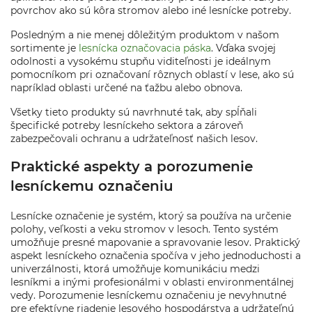
povrchov ako sú kôra stromov alebo iné lesnícke potreby.
Posledným a nie menej dôležitým produktom v našom
sortimente je
lesnícka označovacia páska
. Vďaka svojej
odolnosti a vysokému stupňu viditeľnosti je ideálnym
pomocníkom pri označovaní rôznych oblastí v lese, ako sú
napríklad oblasti určené na ťažbu alebo obnova.
Všetky tieto produkty sú navrhnuté tak, aby spĺňali
špecifické potreby lesníckeho sektora a zároveň
zabezpečovali ochranu a udržateľnosť našich lesov.
Praktické aspekty a porozumenie
lesníckemu označeniu
Lesnícke označenie je systém, ktorý sa používa na určenie
polohy, veľkosti a veku stromov v lesoch. Tento systém
umožňuje presné mapovanie a spravovanie lesov. Praktický
aspekt lesníckeho označenia spočíva v jeho jednoduchosti a
univerzálnosti, ktorá umožňuje komunikáciu medzi
lesníkmi a inými profesionálmi v oblasti environmentálnej
vedy. Porozumenie lesníckemu označeniu je nevyhnutné
pre efektívne riadenie lesového hospodárstva a udržateľnú