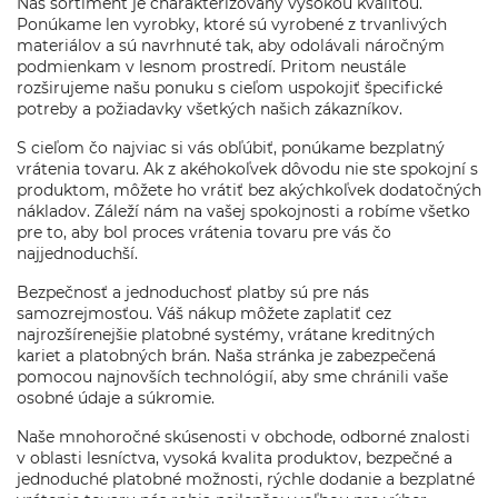
Náš sortiment je charakterizovaný vysokou kvalitou.
Ponúkame len vyrobky, ktoré sú vyrobené z trvanlivých
materiálov a sú navrhnuté tak, aby odolávali náročným
podmienkam v lesnom prostredí. Pritom neustále
rozširujeme našu ponuku s cieľom uspokojiť špecifické
potreby a požiadavky všetkých našich zákazníkov.
S cieľom čo najviac si vás obľúbiť, ponúkame bezplatný
vrátenia tovaru. Ak z akéhokoľvek dôvodu nie ste spokojní s
produktom, môžete ho vrátiť bez akýchkoľvek dodatočných
nákladov. Záleží nám na vašej spokojnosti a robíme všetko
pre to, aby bol proces vrátenia tovaru pre vás čo
najjednoduchší.
Bezpečnosť a jednoduchosť platby sú pre nás
samozrejmosťou. Váš nákup môžete zaplatiť cez
najrozšírenejšie platobné systémy, vrátane kreditných
kariet a platobných brán. Naša stránka je zabezpečená
pomocou najnovších technológií, aby sme chránili vaše
osobné údaje a súkromie.
Naše mnohoročné skúsenosti v obchode, odborné znalosti
v oblasti lesníctva, vysoká kvalita produktov, bezpečné a
jednoduché platobné možnosti, rýchle dodanie a bezplatné