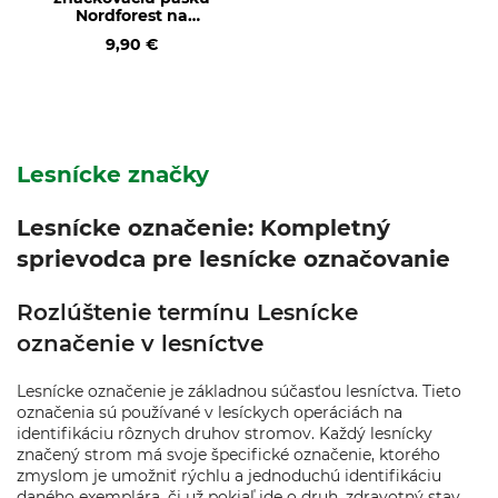
Nordforest na
lesnícky popruh
9,90 €
Lesnícke značky
Lesnícke označenie: Kompletný
sprievodca pre lesnícke označovanie
Rozlúštenie termínu Lesnícke
označenie v lesníctve
Lesnícke označenie je základnou súčasťou lesníctva. Tieto
označenia sú používané v lesíckych operáciách na
identifikáciu rôznych druhov stromov. Každý lesnícky
značený strom má svoje špecifické označenie, ktorého
zmyslom je umožniť rýchlu a jednoduchú identifikáciu
daného exemplára, či už pokiaľ ide o druh, zdravotný stav,