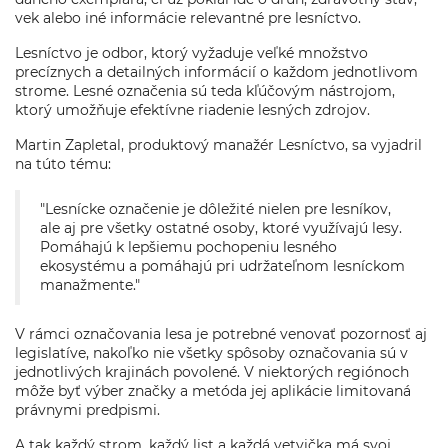
vek alebo iné informácie relevantné pre lesníctvo.
Lesníctvo je odbor, ktorý vyžaduje veľké množstvo
precíznych a detailných informácií o každom jednotlivom
strome. Lesné označenia sú teda kľúčovým nástrojom,
ktorý umožňuje efektívne riadenie lesných zdrojov.
Martin Zapletal, produktový manažér Lesníctvo, sa vyjadril
na túto tému:
"Lesnícke označenie je dôležité nielen pre lesníkov,
ale aj pre všetky ostatné osoby, ktoré využívajú lesy.
Pomáhajú k lepšiemu pochopeniu lesného
ekosystému a pomáhajú pri udržateľnom lesníckom
manažmente."
V rámci označovania lesa je potrebné venovať pozornosť aj
legislatíve, nakoľko nie všetky spôsoby označovania sú v
jednotlivých krajinách povolené. V niektorých regiónoch
môže byť výber značky a metóda jej aplikácie limitovaná
právnymi predpismi.
A tak každý strom, každý list a každá vetvička má svoj