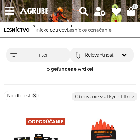
0
LESNÍCTVO
Lesnícke potreby
Lesnícke označenie
Filter
Relevantnosť
5 gefundene Artikel
Nordforest
Obnovenie všetkých filtrov
ODPORÚČANIE