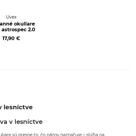
Uvex
anné okuliare
 astrospec 2.0
17,90 €
v lesníctve
va v lesníctve
liare sú presne to, čo názov naznačuje – slúžia na