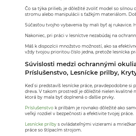
Čo sa týka prilieb, je dôležité zvoliť model so siln
stromu alebo manipulácii s ťažkým materiálom. Dobr
Súčasťou tvojho vybavenia by mali byť aj rukavice. H
Nakoniec, pri práci v lesníctve nezabúdaj na ochran
Máš k dispozícii množstvo možností, ako sa efektívne
vždy tvojou prioritou číslo jedna, pretože lesnícka p
Súvislosti medzi ochrannými okulia
Príslušenstvo, Lesnícke prilby, Kry
Keď si predstavíš lesnícke práce, pravdepodobne si 
dreva. V takom prostredí je dôležité nielen kvalitné 
ktorá by mala byť doplnená o ďalšie prvky.
Príslušenstvo
k prilbám je rovnako dôležité ako samo
veľký rozdiel v bezpečnosti a efektivite tvojej práce.
Lesnícke prilby
s ovládateľnými vizierami a mriežkam
práce so štípacím strojom.