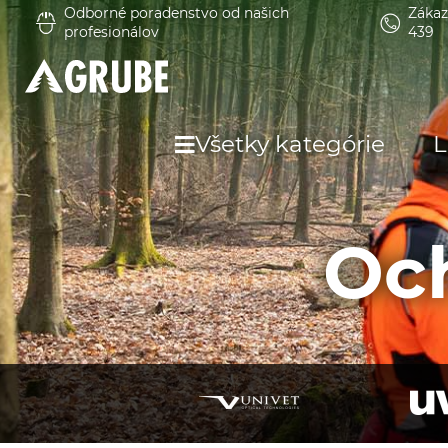
Odborné poradenstvo od našich
Zákaz
profesionálov
439
Všetky kategórie
L
Och