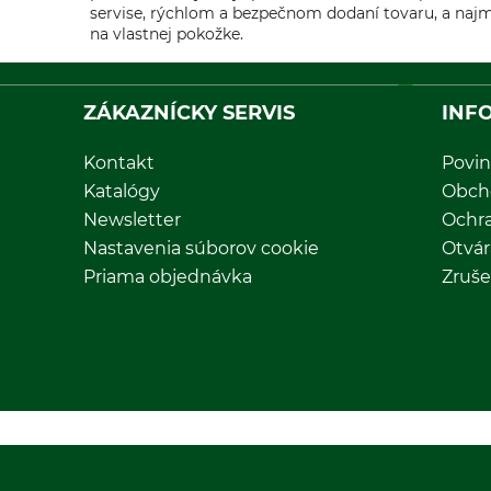
servise, rýchlom a bezpečnom dodaní tovaru, a najmä
na vlastnej pokožke.
ZÁKAZNÍCKY SERVIS
INF
Kontakt
Povin
Katalógy
Obch
Newsletter
Ochr
Nastavenia súborov cookie
Otvár
Priama objednávka
Zruše