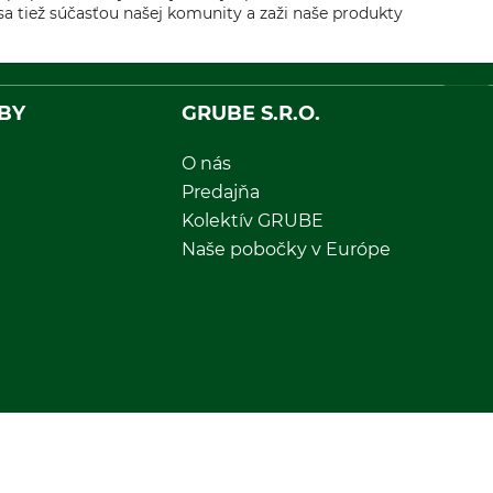
sa tiež súčasťou našej komunity a zaži naše produkty
BY
GRUBE S.R.O.
O nás
Predajňa
Kolektív GRUBE
Naše pobočky v Európe