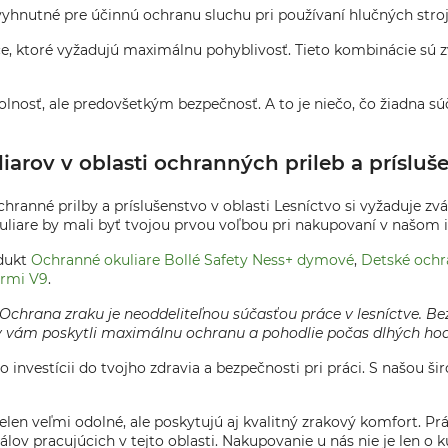
evyhnutné pre účinnú ochranu sluchu pri používaní hlučných stroj
ce, ktoré vyžadujú maximálnu pohyblivosť. Tieto kombinácie sú 
 odolnosť, ale predovšetkým bezpečnosť. A to je niečo, čo žiadna 
ov v oblasti ochranných prileb a prísluše
ranné prilby a príslušenstvo v oblasti Lesníctvo si vyžaduje zvá
kuliare by mali byť tvojou prvou voľbou pri nakupovaní v našo
odukt
Ochranné okuliare Bollé Safety Ness+ dymové
,
Detské ochr
armi V9
.
"Ochrana zraku je neoddeliteľnou súčasťou práce v lesníctve. Be
by vám poskytli maximálnu ochranu a pohodlie počas dlhých hod
e o investícii do tvojho zdravia a bezpečnosti pri práci. S našou
len veľmi odolné, ale poskytujú aj kvalitný zrakový komfort. P
álov pracujúcich v tejto oblasti. Nakupovanie u nás nie je len o 