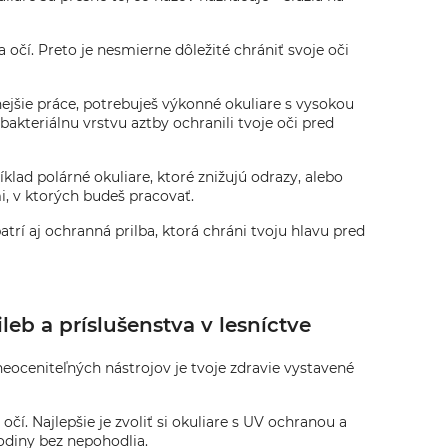
 očí. Preto je nesmierne dôležité chrániť svoje oči
nejšie práce, potrebuješ výkonné okuliare s vysokou
kteriálnu vrstvu aztby ochranili tvoje oči pred
lad polárné okuliare, ktoré znižujú odrazy, alebo
i, v ktorých budeš pracovať.
rí aj ochranná prilba, ktorá chráni tvoju hlavu pred
eb a príslušenstva v lesníctve
neoceniteľných nástrojov je tvoje zdravie vystavené
í. Najlepšie je zvoliť si okuliare s UV ochranou a
hodiny bez nepohodlia.