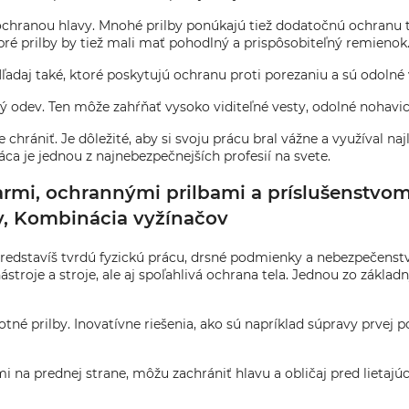
ou ochranou hlavy. Mnohé prilby ponúkajú tiež dodatočnú ochranu 
é prilby by tiež mali mať pohodlný a prispôsobiteľný remienok
ľadaj také, ktoré poskytujú ochranu proti porezaniu a sú odolné 
ný odev. Ten môže zahŕňať vysoko viditeľné vesty, odolné nohavic
 chrániť. Je dôležité, aby si svoju prácu bral vážne a využíval 
ráca je jednou z najnebezpečnejších profesií na svete.
rmi, ochrannými prilbami a príslušenstvom 
ty, Kombinácia vyžínačov
predstavíš tvrdú fyzickú prácu, drsné podmienky a nebezpečenst
nástroje a stroje, ale aj spoľahlivá ochrana tela. Jednou zo zákla
tné prilby. Inovatívne riešenia, ako sú napríklad súpravy prvej
i na prednej strane, môžu zachrániť hlavu a obličaj pred lietaj