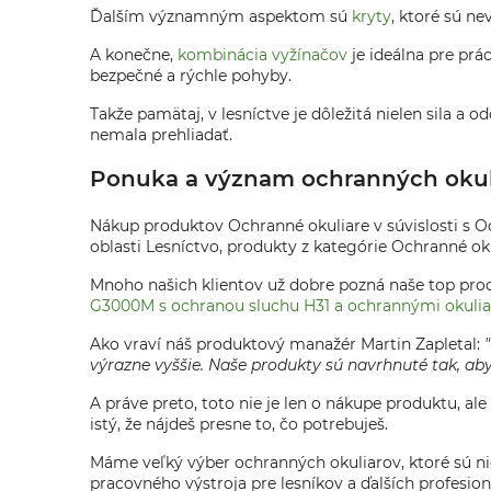
Ďalším významným aspektom sú
kryty
, ktoré sú n
A konečne,
kombinácia vyžínačov
je ideálna pre prá
bezpečné a rýchle pohyby.
Takže pamätaj, v lesníctve je dôležitá nielen sila a
nemala prehliadať.
Ponuka a význam ochranných okuliar
Nákup produktov Ochranné okuliare v súvislosti s Och
oblasti Lesníctvo, produkty z kategórie Ochranné o
Mnoho našich klientov už dobre pozná naše top pr
G3000M s ochranou sluchu H31 a ochrannými okuli
Ako vraví náš produktový manažér Martin Zapletal:
výrazne vyššie. Naše produkty sú navrhnuté tak, a
A práve preto, toto nie je len o nákupe produktu, al
istý, že nájdeš presne to, čo potrebuješ.
Máme veľký výber ochranných okuliarov, ktoré sú nie
pracovného výstroja pre lesníkov a ďalších profesion