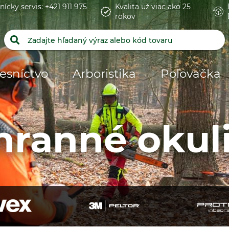
nícky servis: +421 911 975
Kvalita už viac ako 25
rokov
esníctvo
Arboristika
Poľovačka
ranné okul