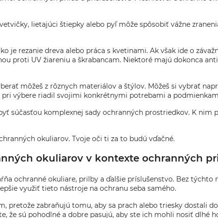
etvičky, lietajúci štiepky alebo pyľ môže spôsobiť vážne zranenia
ko je rezanie dreva alebo práca s kvetinami. Ak však ide o závaž
ou proti UV žiareniu a škrabancam. Niektoré majú dokonca antiba
erať môžeš z rôznych materiálov a štýlov. Môžeš si vybrať naprík
 sa pri výbere riadil svojimi konkrétnymi potrebami a podmienkam
 byť súčasťou komplexnej sady ochranných prostriedkov. K nim pat
chranných okuliarov. Tvoje oči ti za to budú vďačné.
anných okuliarov v kontexte ochranných pril
ŕňa ochranné okuliare, prilby a ďalšie príslušenstvo. Bez týchto 
epšie využiť tieto nástroje na ochranu seba samého.
 pretože zabraňujú tomu, aby sa prach alebo triesky dostali do oč
ite, že sú pohodlné a dobre pasujú, aby ste ich mohli nosiť dlhé 