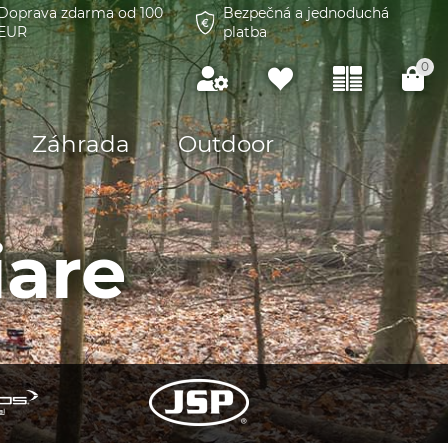
Doprava zdarma od 100
Bezpečná a jednoduchá
EUR
platba
0
Záhrada
Outdoor
iare