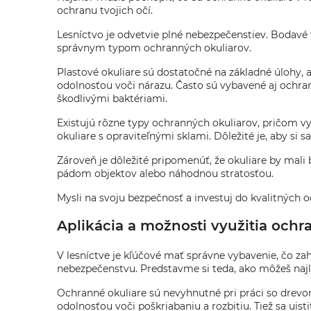
ochranu tvojich očí.
Lesníctvo je odvetvie plné nebezpečenstiev. Bodavé v
správnym typom ochranných okuliarov.
Plastové okuliare sú dostatočné na základné úlohy, a
odolnosťou voči nárazu. Často sú vybavené aj ochran
škodlivými baktériami.
Existujú rôzne typy ochranných okuliarov, pričom vyb
okuliare s opraviteľnými sklami. Dôležité je, aby si
Zároveň je dôležité pripomenúť, že okuliare by mali
pádom objektov alebo náhodnou stratosťou.
Mysli na svoju bezpečnosť a investuj do kvalitných o
Aplikácia a možnosti využitia ochr
V lesníctve je kľúčové mať správne vybavenie, čo zah
nebezpečenstvu. Predstavme si teda, ako môžeš najl
Ochranné okuliare sú nevyhnutné pri práci so drevom,
odolnosťou voči poškriabaniu a rozbitiu. Tiež sa uist