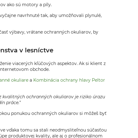
ov ako sú motory a píly.
zvyčajne navrhnuté tak, aby umožňovali plynulé,
súčasť výbavy, vrátane ochranných okuliarov, by
nstva v lesníctve
ženie viacerých kľúčových aspektov. Ak si klient z
m internetovom obchode.
anné okuliare
a
Kombinácia ochrany hlavy Peltor
z kvalitných ochranných okuliarov je riziko úrazu
ín práce."
 širokou ponukou ochranných okuliarov si môžeš byť
ráve vďaka tomu sa stali neodmysliteľnou súčasťou
kúpe produktovej kvality, ale aj o profesionálnom