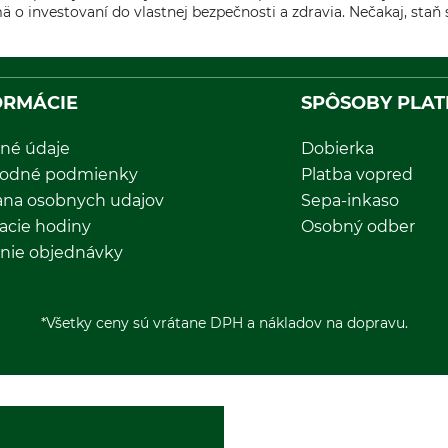
 o investovaní do vlastnej bezpečnosti a zdravia. Nečakaj, staň 
ORMÁCIE
SPÔSOBY PLAT
né údaje
Dobierka
odné podmienky
Platba vopred
ana osobnych udajov
Sepa-inkaso
acie hodiny
Osobný odber
nie objednávky
*Všetky ceny sú vrátane DPH a nákladov na dopravu.