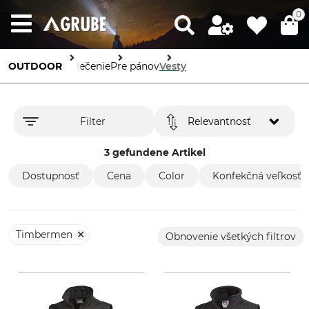
0
OUTDOOR
Oblečenie
Pre pánov
Vesty
Filter
Relevantnosť
3 gefundene Artikel
Dostupnosť
Cena
Color
Konfekčná veľkosť 
Timbermen
Obnovenie všetkých filtrov