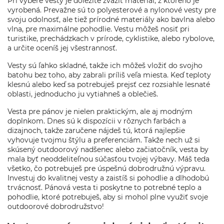
Pri výbere vesty je dôležité zvážiť materiál, z ktorého je
vyrobená. Prevažne sú to polyesterové a nylonové vesty pre
svoju odolnosť, ale tiež prírodné materiály ako bavlna alebo
vlna, pre maximálne pohodlie. Vestu môžeš nosiť pri
turistike, prechádzkach v prírode, cyklistike, alebo rybolove,
a určite oceníš jej všestrannosť.
Vesty sú ľahko skladné, takže ich môžeš vložiť do svojho
batohu bez toho, aby zabrali príliš veľa miesta. Keď teploty
klesnú alebo keď sa potrebuješ prejsť cez rozsiahle lesnaté
oblasti, jednoducho ju vytiahneš a oblečieš.
Vesta pre pánov je nielen praktickým, ale aj modným
doplnkom. Dnes sú k dispozícii v rôznych farbách a
dizajnoch, takže zaručene nájdeš tú, ktorá najlepšie
vyhovuje tvojmu štýlu a preferenciám. Takže nech už si
skúsený outdoorový nadšenec alebo začiatočník, vesta by
mala byť neoddeliteľnou súčasťou tvojej výbavy. Máš teda
všetko, čo potrebuješ pre úspešnú dobrodružnú výpravu.
Investuj do kvalitnej vesty a zaistíš si pohodlie a dlhodobú
trvácnosť. Pánová vesta ti poskytne to potrebné teplo a
pohodlie, ktoré potrebuješ, aby si mohol plne využiť svoje
outdoorové dobrodružstvo!