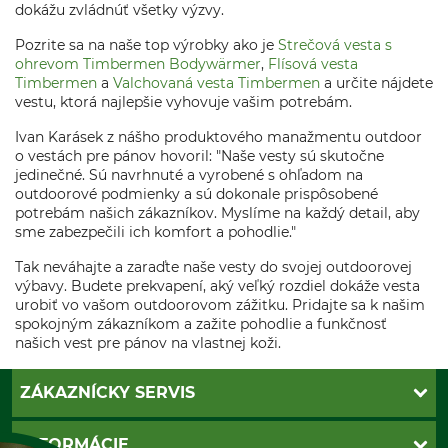
dokážu zvládnúť všetky výzvy.
Pozrite sa na naše top výrobky ako je
Strečová vesta s
ohrevom Timbermen Bodywärmer
,
Flísová vesta
Timbermen
a
Valchovaná vesta Timbermen
a určite nájdete
vestu, ktorá najlepšie vyhovuje vašim potrebám.
Ivan Karásek z nášho produktového manažmentu outdoor
o vestách pre pánov hovoril: "Naše vesty sú skutočne
jedinečné. Sú navrhnuté a vyrobené s ohľadom na
outdoorové podmienky a sú dokonale prispôsobené
potrebám našich zákazníkov. Myslíme na každý detail, aby
sme zabezpečili ich komfort a pohodlie."
Tak neváhajte a zaraďte naše vesty do svojej outdoorovej
výbavy. Budete prekvapení, aký veľký rozdiel dokáže vesta
urobiť vo vašom outdoorovom zážitku. Pridajte sa k našim
spokojným zákazníkom a zažite pohodlie a funkčnosť
našich vest pre pánov na vlastnej koži.
ZÁKAZNÍCKY SERVIS
Kontakt
INFORMÁCIE