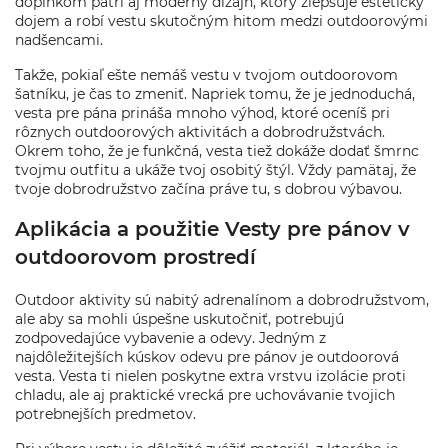
doplnkom patrí aj moderný dizajn, ktorý zlepšuje estetický
dojem a robí vestu skutočným hitom medzi outdoorovými
nadšencami.
Takže, pokiaľ ešte nemáš vestu v tvojom outdoorovom
šatníku, je čas to zmeniť. Napriek tomu, že je jednoduchá,
vesta pre pána prináša mnoho výhod, ktoré oceníš pri
rôznych outdoorových aktivitách a dobrodružstvách.
Okrem toho, že je funkčná, vesta tiež dokáže dodať šmrnc
tvojmu outfitu a ukáže tvoj osobitý štýl. Vždy pamätaj, že
tvoje dobrodružstvo začína práve tu, s dobrou výbavou.
Aplikácia a použitie Vesty pre pánov v
outdoorovom prostredí
Outdoor aktivity sú nabitý adrenalínom a dobrodružstvom,
ale aby sa mohli úspešne uskutočniť, potrebujú
zodpovedajúce vybavenie a odevy. Jedným z
najdôležitejších kúskov odevu pre pánov je outdoorová
vesta. Vesta ti nielen poskytne extra vrstvu izolácie proti
chladu, ale aj praktické vrecká pre uchovávanie tvojich
potrebnejších predmetov.