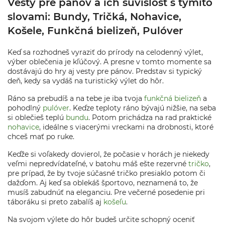
Vesty pre pánov a ich súvislosť s týmito
slovami: Bundy, Tričká, Nohavice,
Košele, Funkčná bielizeň, Pulóver
Keď sa rozhodneš vyraziť do prírody na celodenný výlet,
výber oblečenia je kľúčový. A presne v tomto momente sa
dostávajú do hry aj vesty pre pánov. Predstav si typický
deň, kedy sa vydáš na turistický výlet do hôr.
Ráno sa prebudíš a na tebe je iba tvoja
funkčná bielizeň
a
pohodlný
pulóver
. Keďze teploty ráno bývajú nižšie, na seba
si oblečieš teplú
bundu
. Potom prichádza na rad praktické
nohavice
, ideálne s viacerými vreckami na drobnosti, ktoré
chceš mať po ruke.
Keďže si voľakedy dovierol, že počasie v horách je niekedy
veľmi nepredvídateľné, v batohu máš ešte rezervné
tričko
,
pre prípad, že by tvoje súčasné tričko presiaklo potom či
dažďom. Aj keď sa oblekáš športovo, neznamená to, že
musíš zabudnúť na eleganciu. Pre večerné posedenie pri
táboráku si preto zabalíš aj
košeľu
.
Na svojom výlete do hôr budeš určite schopný oceniť