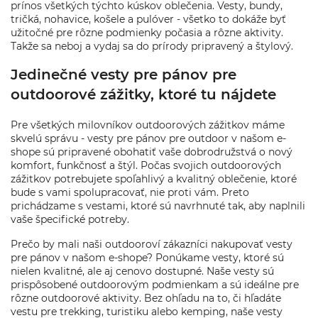
prínos všetkých týchto kúskov oblečenia. Vesty, bundy,
tričká, nohavice, košele a pulóver - všetko to dokáže byť
užitočné pre rôzne podmienky počasia a rôzne aktivity.
Takže sa neboj a vydaj sa do prírody pripravený a štylový.
Jedinečné vesty pre pánov pre
outdoorové zážitky, ktoré tu nájdete
Pre všetkých milovníkov outdoorových zážitkov máme
skvelú správu - vesty pre pánov pre outdoor v našom e-
shope sú pripravené obohatiť vaše dobrodružstvá o nový
komfort, funkčnosť a štýl. Počas svojich outdoorových
zážitkov potrebujete spoľahlivý a kvalitný oblečenie, ktoré
bude s vami spolupracovať, nie proti vám. Preto
prichádzame s vestami, ktoré sú navrhnuté tak, aby naplnili
vaše špecifické potreby.
Prečo by mali naši outdooroví zákazníci nakupovať vesty
pre pánov v našom e-shope? Ponúkame vesty, ktoré sú
nielen kvalitné, ale aj cenovo dostupné. Naše vesty sú
prispôsobené outdoorovým podmienkam a sú ideálne pre
rôzne outdoorové aktivity. Bez ohľadu na to, či hľadáte
vestu pre trekking, turistiku alebo kemping, naše vesty