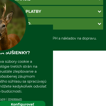
Katalógy
Newsletter
Povinné údaje
SPÔSOBY PLATBY
Nastavenia súborov cookie
Obchodné podmienky
Ochrana osobnych udajov
Dobierka
GRUBE S.R.O.
Otváracie hodiny
Platba vopred
Zrušenie objednávky
Sepa-inkaso
O nás
*Všetky ceny sú vrátane DPH a nákladov na dopravu.
Osobný odber
Predajňa
Kolektív GRUBE
Naše pobočky v Európe
A SUŠIENKY?
va súbory cookie a
ógie tretích strán na
eustále zlepšovanie a
spôsobenej záujmom
ášho súhlasu sa spracúvajú
 môžete kedykoľvek odvolať
 budúcnosti.
rung
Impressum
Konfigurovať