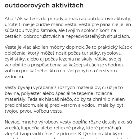
outdoorových aktivitách
Ahoj! Ak sa tešíš do prírody a máš rád outdoorové aktivity,
určite ti nie je cudzie meno vesta. Vesta pre pána nie je len
súčasťou tvojho šatníka, ale tvojim spoločníkom na
cestách, dobrodružstvách a nepredvídateľných situáciách.
Vesta je viac ako len módny doplnok. Je to praktický kúsok
oblečenia, ktorý môžeš nosiť počas turistiky, rybolovu,
cyklistiky, alebo aj počas lezenia na skaly. Vďaka svojej
variabilite a prispôsobenia sa každej situácii je vhodnou
voľbou pre každého, kto má rád pohyb na čerstvom
vzduchu.
Vesty bývajú vyrábané z rôznych materiálov, či už je to
bavlna, polyester alebo špeciálne tepelne izolačné
materiály. Teda ak hľadáš niečo, čo by ta chránilo nielen
pred chladom, ale aj pred vetrom a vodou, mala by byť
tvojou prvou voľbou vesta.
Naviac, mnoho výrobcov vesty dopĺňa rôzne detaily ako sú
vrecká, kapucňa alebo reflexné prvky, ktoré pomáhajú
zlepšiť tvoju viditeľnosť v prírode. K týmto praktickým