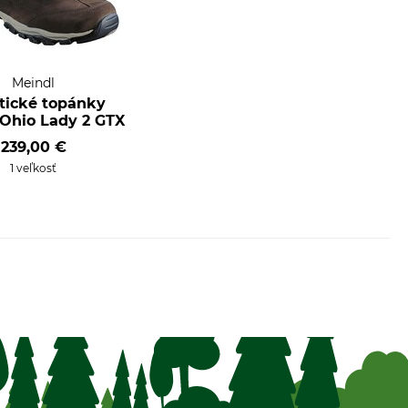
Meindl
stické topánky
 Ohio Lady 2 GTX
239,00 €
1 veľkosť