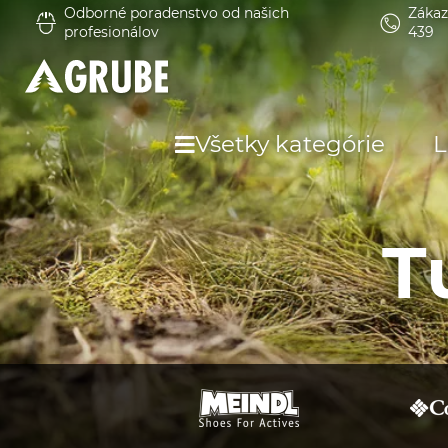
Odborné poradenstvo od našich
Zákaz
profesionálov
439
Všetky kategórie
L
T