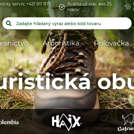
nícky servis: +421 911 975
Kvalita už viac ako 25
rokov
esníctvo
Arboristika
Poľovačka
uristická ob