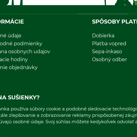
ORMÁCIE
SPÔSOBY PLAT
né údaje
Dobierka
odné podmienky
Platba vopred
ana osobnych udajov
Sepa-inkaso
acie hodiny
Osobný odber
nie objednávky
*Všetky ceny sú vrátane DPH a nákladov na dopravu.
NA SUŠIENKY?
nka používa súbory cookie a podobné sledovacie technológie
stále zlepšovanie a zobrazovanie reklamy prispôsobenej záu
cúvajú osobné údaje. Svoj súhlas môžete kedykoľvek odvolať