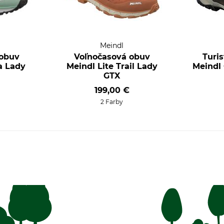
Meindl
 obuv
Voľnočasová obuv
Turi
a Lady
Meindl Lite Trail Lady
Meindl
GTX
199,00 €
2 Farby