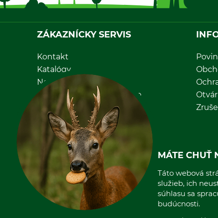
ZÁKAZNÍCKY SERVIS
INF
Kontakt
Povin
Katalógy
Obch
Newsletter
Ochr
Nastavenia súborov cookie
Otvár
Priama objednávka
Zruše
MÁTE CHUŤ 
Táto webová strá
služieb, ich neu
súhlasu sa spra
budúcnosti.