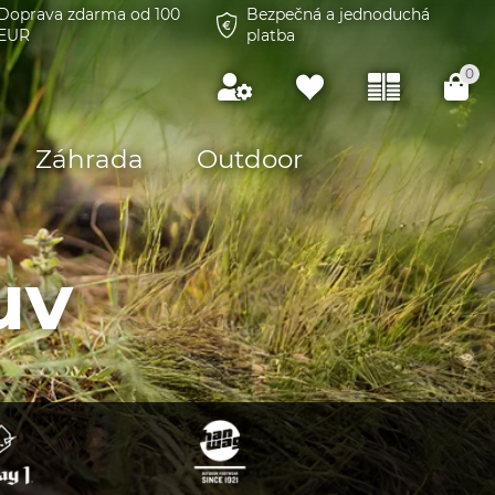
Doprava zdarma od 100
Bezpečná a jednoduchá
EUR
platba
0
Záhrada
Outdoor
uv