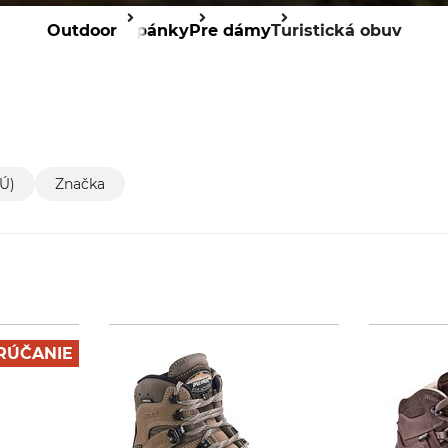
Outdoor
Topánky
Pre dámy
Turistická obuv
EÚ)
Značka
RÚČANIE