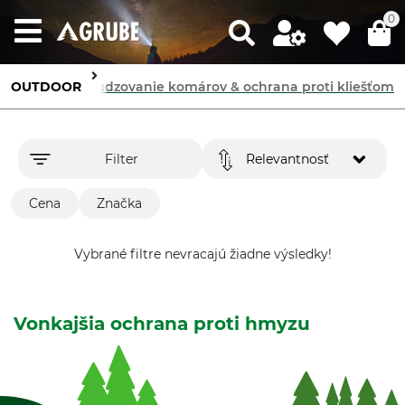
0
OUTDOOR
Výbava
Odpudzovanie komárov & ochrana proti kliešťom
Filter
Relevantnosť
Cena
Značka
Vybrané filtre nevracajú žiadne výsledky!
Vonkajšia ochrana proti hmyzu