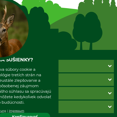
A SUŠIENKY?
ZÁKAZNÍCKY SERVIS
va súbory cookie a
ógie tretích strán na
Kontakt
INFORMÁCIE
eustále zlepšovanie a
Katalógy
spôsobenej záujmom
Newsletter
ášho súhlasu sa spracúvajú
Povinné údaje
SPÔSOBY PLATBY
Nastavenia súborov cookie
 môžete kedykoľvek odvolať
Obchodné podmienky
 budúcnosti.
Ochrana osobnych udajov
Dobierka
GRUBE S.R.O.
Otváracie hodiny
Platba vopred
rung
Impressum
Zrušenie objednávky
Konfigurovať