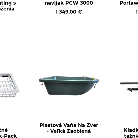
ting s
navijak PCW 3000
Porta
oženia
1 349,00 €
k
Plastová Vaňa Na Zver
žné
Klad
- Veľká Zaoblená
k-Pack
ťažn