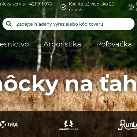
nícky servis: +421 911 975
Kvalita už viac ako 25
rokov
esníctvo
Arboristika
Poľovačka
ôcky na ťah