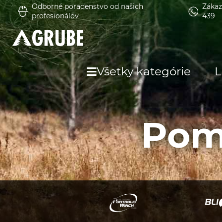
Odborné poradenstvo od našich
Zákaz
profesionálov
439
Všetky kategórie
L
Pom