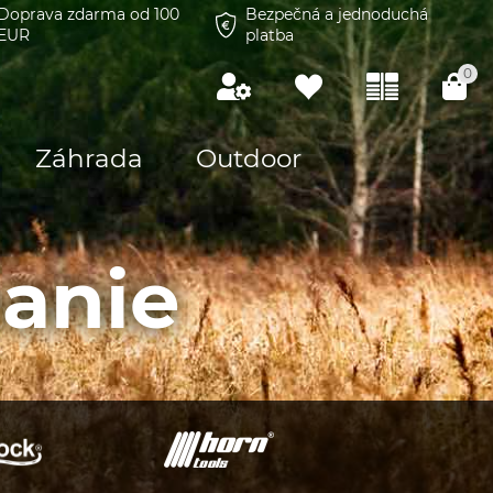
Doprava zdarma od 100
Bezpečná a jednoduchá
EUR
platba
0
Záhrada
Outdoor
anie