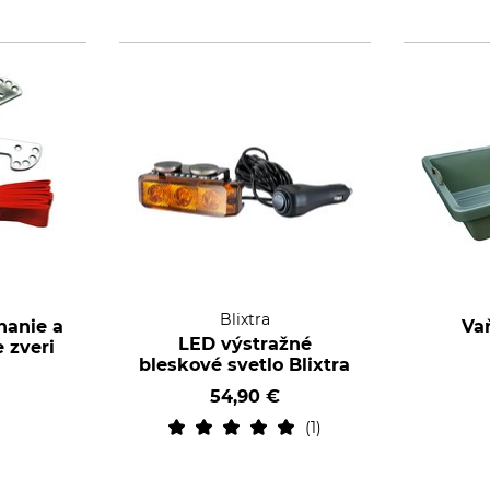
Blixtra
hanie a
Va
LED výstražné
 zveri
bleskové svetlo Blixtra
54,90 €
1