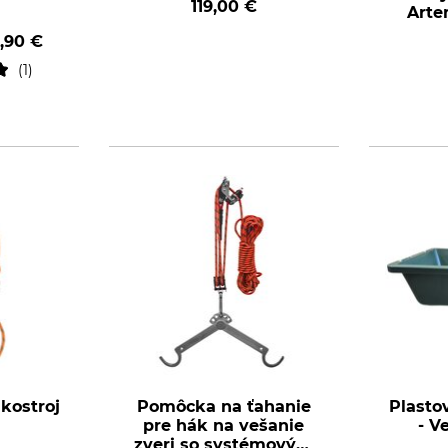
119,00 €
Arte
,90 €
1
kostroj
Pomôcka na ťahanie
Plasto
pre hák na vešanie
- V
zveri so systémovým