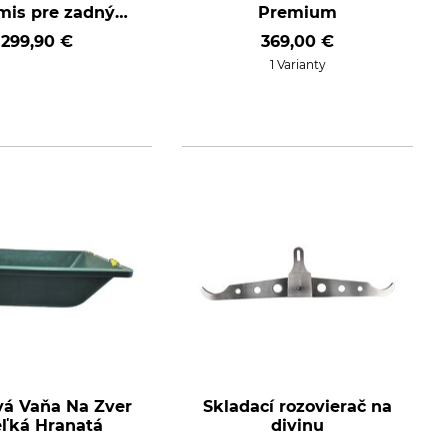
mis pre zadný
Premium
nosič
299,90 €
369,00 €
1 Varianty
vá Vaňa Na Zver
Skladací rozovierač na
eľká Hranatá
divinu