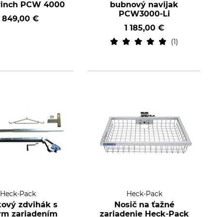
winch PCW 4000
bubnový navijak
PCW3000-Li
1 849,00 €
1 185,00 €
1
Heck-Pack
Heck-Pack
kový zdvihák s
Nosič na ťažné
ým zariadením
zariadenie Heck-Pack