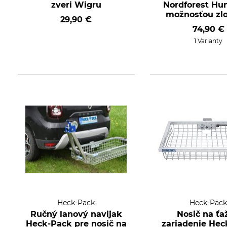
zveri Wigru
Nordforest Hun
možnosťou zl
29,90 €
74,90 €
1 Varianty
Heck-Pack
Heck-Pac
Ručný lanový navijak
Nosič na ťa
Heck-Pack pre nosič na
zariadenie Hec