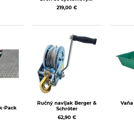
kladkostrojom Pro
219,00 €
k
Ručný navijak Berger &
Vaňa 
ck-Pack
Schröter
62,90 €