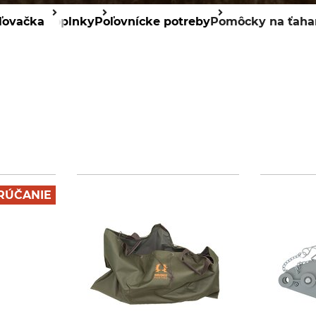
ľovačka
Doplnky
Poľovnícke potreby
Pomôcky na ťaha
RÚČANIE