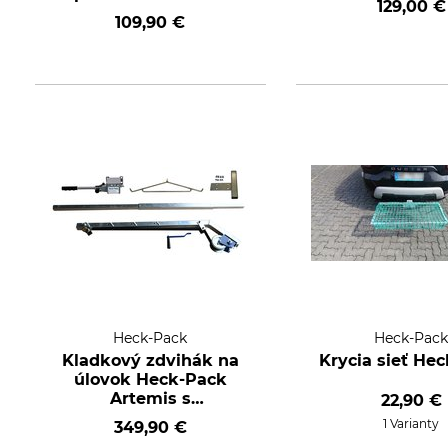
129,00 €
109,90 €
Heck-Pack
Heck-Pac
Kladkový zdvihák na
Krycia sieť He
úlovok Heck-Pack
Artemis s
22,90 €
rýchlouzáverom
1 Varianty
349,90 €