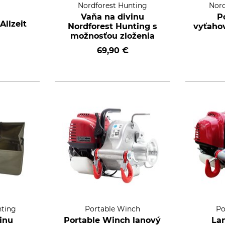
Nordforest Hunting
Nord
Vaňa na divinu
P
llzeit
Nordforest Hunting s
vyťaho
možnosťou zloženia
69,90 €
nting
Portable Winch
Po
inu
Portable Winch lanový
La