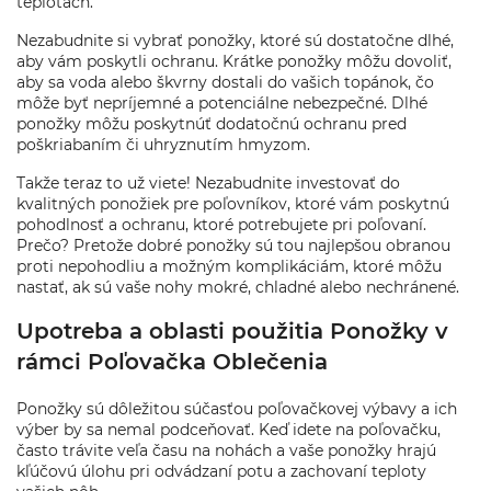
teplotách.
Nezabudnite si vybrať ponožky, ktoré sú dostatočne dlhé,
aby vám poskytli ochranu. Krátke ponožky môžu dovoliť,
aby sa voda alebo škvrny dostali do vašich topánok, čo
môže byť nepríjemné a potenciálne nebezpečné. Dlhé
ponožky môžu poskytnúť dodatočnú ochranu pred
poškriabaním či uhryznutím hmyzom.
Takže teraz to už viete! Nezabudnite investovať do
kvalitných ponožiek pre poľovníkov, ktoré vám poskytnú
pohodlnosť a ochranu, ktoré potrebujete pri poľovaní.
Prečo? Pretože dobré ponožky sú tou najlepšou obranou
proti nepohodliu a možným komplikáciám, ktoré môžu
nastať, ak sú vaše nohy mokré, chladné alebo nechránené.
Upotreba a oblasti použitia Ponožky v
rámci Poľovačka Oblečenia
Ponožky sú dôležitou súčasťou poľovačkovej výbavy a ich
výber by sa nemal podceňovať. Keď idete na poľovačku,
často trávite veľa času na nohách a vaše ponožky hrajú
kľúčovú úlohu pri odvádzaní potu a zachovaní teploty