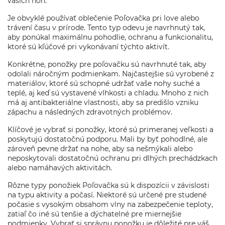
vašich nôh.
Je obvyklé používať oblečenie Poľovačka pri love alebo
trávení času v prírode. Tento typ odevu je navrhnutý tak,
aby ponúkal maximálnu pohodlie, ochranu a funkcionalitu,
ktoré sú kľúčové pri vykonávaní týchto aktivít.
Konkrétne, ponožky pre poľovačku sú navrhnuté tak, aby
odolali náročným podmienkam. Najčastejšie sú vyrobené z
materiálov, ktoré sú schopné udržať vaše nohy suché a
teplé, aj keď sú vystavené vlhkosti a chladu. Mnoho z nich
má aj antibakteriálne vlastnosti, aby sa predišlo vzniku
zápachu a následných zdravotných problémov.
Klíčové je vybrať si ponožky, ktoré sú primeranej veľkosti a
poskytujú dostatočnú podporu. Mali by byť pohodlné, ale
zároveň pevne držať na nohe, aby sa nešmýkali alebo
neposkytovali dostatočnú ochranu pri dlhých prechádzkach
alebo namáhavých aktivitách.
Rôzne typy ponožiek Poľovačka sú k dispozícii v závislosti
na typu aktivity a počasí. Niektoré sú určené pre studené
počasie s vysokým obsahom vlny na zabezpečenie teploty,
zatiaľ čo iné sú tenšie a dýchatelné pre miernejšie
podmienky. Vybrať si správnu ponožku je dôležité pre váš