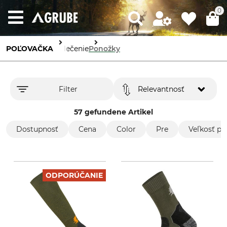
0
POĽOVAČKA
Oblečenie
Ponožky
Filter
Relevantnosť
57 gefundene Artikel
Dostupnosť
Cena
Color
Pre
Veľkosť po
ODPORÚČANIE