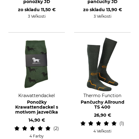
ponožky JD
pančuchy JD
zo skladu
11,50 €
zo skladu
13,90 €
3 Veľkosti
3 Veľkosti
Krawattendackel
Thermo Function
Ponožky
Pančuchy Allround
Krawattendackel s
TS 400
motívom jazvečíka
26,90 €
14,90 €
1
2
4 Veľkosti
4 Farby