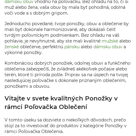
dámsku obuv
vhodnú na poľovačku. Bez ohľadu na to, či si
muž alebo žena, vaša obuv by mala byť pohodlná, odolná
voči vode a s dobrým gripom.
Jednoducho povedané, tvoje ponožky, obuv a oblečenie by
mali byť dokonale harmonizované, aby dokázali čeliť
tvrdým poľovníckym podmienkam. Bez ohľadu na váš
pohlavie, je nevyhnutné, aby ste mali kvalitné
mužské
alebo
ženské
oblečenie, perfektnú
pánsku
alebo
dámsku obuv
a
výkonné ponožky.
Kombináciou dobrých ponožiek, odolnej obuvi a funkčného
oblečenia zabezpečíš, že zvládneš akékoľvek počasie alebo
terén, ktoré ti príroda pošle. Priprav sa na úspech na tvojej
nasledujúcej poľovačke s dokonale priznaným oblečením,
ponožkami a obuvou.
Vitajte v svete kvalitných Ponožky v
rámci Poľovačka Oblečení
V tomto úseku sa dozviete o niekoľkých dôvodoch, prečo
stojí za to investovať do produktov z kategórie Ponožky v
rámci Poľovačka Oblečenia.