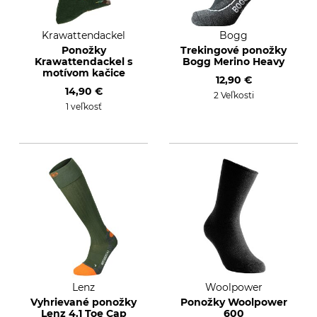
Krawattendackel
Bogg
Ponožky
Trekingové ponožky
Krawattendackel s
Bogg Merino Heavy
motívom kačice
12,90 €
14,90 €
2 Veľkosti
1 veľkosť
Lenz
Woolpower
Vyhrievané ponožky
Ponožky Woolpower
Lenz 4.1 Toe Cap
600