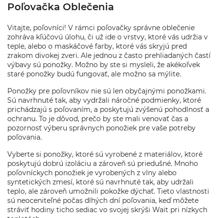
Poľovačka Oblečenia
Vitajte, poľovníci! V rámci poľovačky správne oblečenie
zohráva kľúčovú úlohu, či už ide o vrstvy, ktoré vás udržia v
teple, alebo o maskáčové farby, ktoré vás skryjú pred
zrakom divokej zveri. Ale jednou z často prehliadaných častí
výbavy sú ponožky. Možno by ste si mysleli, že akékoľvek
staré ponožky budú fungovať, ale možno sa mýlite.
Ponožky pre poľovníkov nie sú len obyčajnými ponožkami.
Sú navrhnuté tak, aby vydržali náročné podmienky, ktoré
prichádzajú s poľovaním, a poskytujú zvýšenú pohodlnosť a
ochranu. To je dôvod, prečo by ste mali venovať čas a
pozornosť výberu správnych ponožiek pre vaše potreby
poľovania.
Vyberte si ponožky, ktoré sú vyrobené z materiálov, ktoré
poskytujú dobrú izoláciu a zároveň sú priedušné. Mnoho
poľovníckych ponožiek je vyrobených z vlny alebo
syntetických zmesí, ktoré sú navrhnuté tak, aby udržali
teplo, ale zároveň umožnili pokožke dýchať. Tieto vlastnosti
sú neoceniteľné počas dlhých dní poľovania, keď môžete
stráviť hodiny ticho sediac vo svojej skrýši Wait pri nízkych