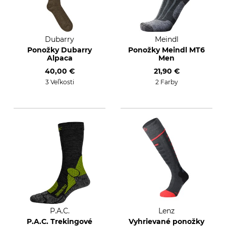
Dubarry
Meindl
Ponožky Dubarry
Ponožky Meindl MT6
Alpaca
Men
40,00 €
21,90 €
3 Veľkosti
2 Farby
P.A.C.
Lenz
P.A.C. Trekingové
Vyhrievané ponožky