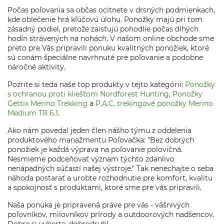
Počas poľovania sa občas ocitnete v drsných podmienkach,
kde oblečenie hrá kľúčovú úlohu. Ponožky majú pri tom
zásadný podiel, pretože zaisťujú pohodlie počas dlhých
hodín strávených na nohách. V našom online obchode sme
preto pre Vás pripravili ponuku kvalitných ponožiek, ktoré
sú conám špeciálne navrhnuté pre poľovanie a podobne
náročné aktivity.
Pozrite si teda naše top produkty v tejto kategórii:
Ponožky
s ochranou proti kliešťom Nordforest Hunting
,
Ponožky
Gettix Merino Trekking
a
P.A.C. trekingové ponožky Merino
Medium TR 6.1
.
Ako nám povedal jeden člen nášho týmu z oddelenia
produktového manažmentu Poľovačka: "Bez dobrých
ponožiek je každá výprava na poľovanie polovičná.
Nesmieme podceňovať význam týchto zdanlivo
nenápadných súčastí našej výstroje." Tak nenechajte o seba
náhoda postarať a urobte rozhodnutie pre komfort, kvalitu
a spokojnosť s produktami, ktoré sme pre vás pripravili.
Naša ponuka je pripravená práve pre vás - vášnivých
poľovníkov, milovníkov prírody a outdoorových nadšencov.