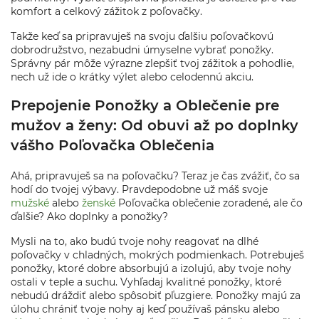
komfort a celkový zážitok z poľovačky.
Takže keď sa pripravuješ na svoju ďalšiu poľovačkovú
dobrodružstvo, nezabudni úmyselne vybrať ponožky.
Správny pár môže výrazne zlepšiť tvoj zážitok a pohodlie,
nech už ide o krátky výlet alebo celodennú akciu.
Prepojenie Ponožky a Oblečenie pre
mužov a ženy: Od obuvi až po doplnky
vášho Poľovačka Oblečenia
Ahá, pripravuješ sa na poľovačku? Teraz je čas zvážiť, čo sa
hodí do tvojej výbavy. Pravdepodobne už máš svoje
mužské
alebo
ženské
Poľovačka oblečenie zoradené, ale čo
ďalšie? Ako doplnky a ponožky?
Mysli na to, ako budú tvoje nohy reagovať na dlhé
poľovačky v chladných, mokrých podmienkach. Potrebuješ
ponožky, ktoré dobre absorbujú a izolujú, aby tvoje nohy
ostali v teple a suchu. Vyhľadaj kvalitné ponožky, ktoré
nebudú dráždiť alebo spôsobiť pľuzgiere. Ponožky majú za
úlohu chrániť tvoje nohy aj keď používaš pánsku alebo