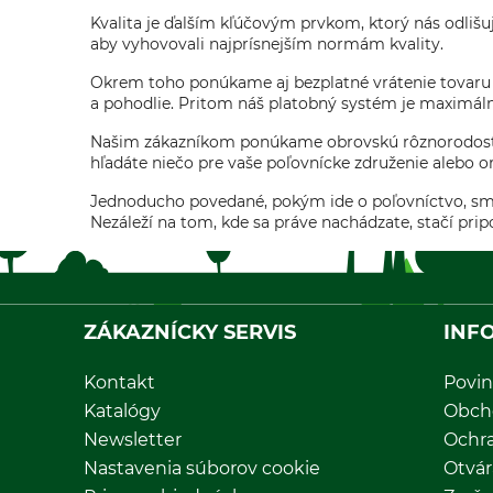
Kvalita je ďalším kľúčovým prvkom, ktorý nás odlišuj
aby vyhovovali najprísnejším normám kvality.
Okrem toho ponúkame aj bezplatné vrátenie tovaru a
a pohodlie. Pritom náš platobný systém je maximáln
Našim zákazníkom ponúkame obrovskú rôznorodosť pro
hľadáte niečo pre vaše poľovnícke združenie alebo o
Jednoducho povedané, pokým ide o poľovníctvo, sme
Nezáleží na tom, kde sa práve nachádzate, stačí pripo
ZÁKAZNÍCKY SERVIS
INF
Kontakt
Povin
Katalógy
Obch
Newsletter
Ochr
Nastavenia súborov cookie
Otvár