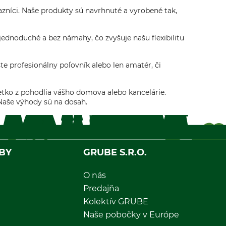
kazníci. Naše produkty sú navrhnuté a vyrobené tak,
ednoduché a bez námahy, čo zvyšuje našu flexibilitu
 profesionálny poľovník alebo len amatér, či
tko z pohodlia vášho domova alebo kancelárie.
. Naše výhody sú na dosah.
BY
GRUBE S.R.O.
O nás
Predajňa
Kolektív GRUBE
Naše pobočky v Európe