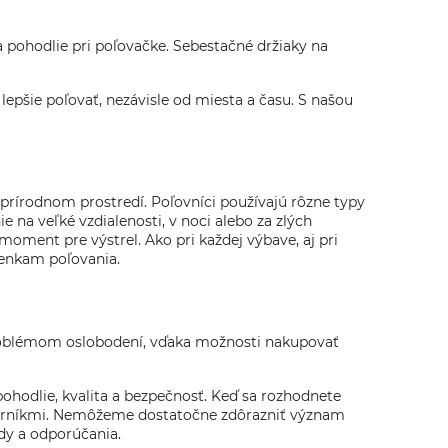
a pohodlie pri poľovačke. Sebestačné držiaky na
epšie poľovať, nezávisle od miesta a času. S našou
h prírodnom prostredí. Poľovníci používajú rôzne typy
 na veľké vzdialenosti, v noci alebo za zlých
moment pre výstrel. Ako pri každej výbave, aj pri
ienkam poľovania.
roblémom oslobodení, vďaka možnosti nakupovať
pohodlie, kvalita a bezpečnosť. Keď sa rozhodnete
dborníkmi. Nemôžeme dostatočne zdôrazniť význam
ady a odporúčania.