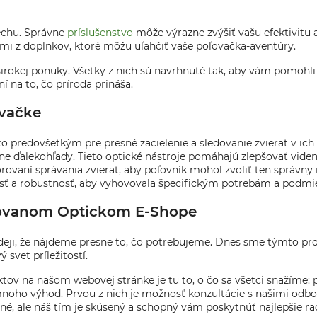
pechu. Správne
príslušenstvo
môže výrazne zvýšiť vašu efektivitu 
rými z doplnkov, ktoré môžu uľahčiť vaše poľovačka-aventúry.
okej ponuky. Všetky z nich sú navrhnuté tak, aby vám pomohli l
 na to, čo príroda prináša.
ovačke
to predovšetkým pre presné zacielenie a sledovanie zvierat v ic
 ďalekohľady. Tieto optické nástroje pomáhajú zlepšovať videnie
ovaní správania zvierat, aby poľovník mohol zvoliť ten správny 
esnosť a robustnosť, aby vyhovovala špecifickým potrebám a podm
zovanom Optickom E-Shope
deji, že nájdeme presne to, čo potrebujeme. Dnes sme týmto p
 svet príležitostí.
ktov na našom webovej stránke je tu to, o čo sa všetci snažíme: 
 mnoho výhod. Prvou z nich je možnosť konzultácie s našimi o
tné, ale náš tím je skúsený a schopný vám poskytnúť najlepšie r