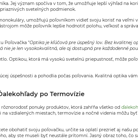
íka. Jej význam spočíva v tom, že umožňuje lepší výhľad na kori
nepriaznivých svetelných podmienok.
monokuláry, umožňujú poľovníkom vidieť svoju korisť na veľmi ve
ástrojom môže poľovník lepšie hodnotiť polohu, veľkosť a správa
u Poľovačka "
Optika je kľúčová pre úspešný lov. Bez kvalitnej op
ie je len vysokokvalitná, ale aj dostupná pre každodenné použi
etlo. Optikou, ktorá má vysokú svetelnú priepustnosť, môže poľov
udúcej úspešnosti a pohodlia počas poľovania. Kvalitná optika
alekohľady po Termovízie
iť rôznorodosť ponuky produktov, ktorá zahŕňa všetko od
ďaleko
ri na vzdialených miestach, termovízie a nočné videnia môžu by
ete obohatiť svoju poľovačku, určite sa oplatí prezrieť aj našu 
o, aby ste museli byť neustále prítomní. Jasný obraz toho, čo s