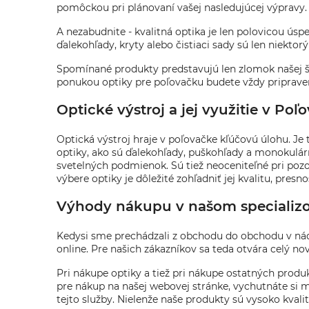
pomôckou pri plánovaní vašej nasledujúcej výpravy.
A nezabudnite - kvalitná optika je len polovicou ús
ďalekohľady, kryty alebo čistiaci sady sú len niekto
Spomínané produkty predstavujú len zlomok našej šir
ponukou optiky pre poľovačku budete vždy pripravení
Optické výstroj a jej využitie v Poľ
Optická výstroj hraje v poľovačke kľúčovú úlohu. Je 
optiky, ako sú ďalekohľady, puškohľady a monokulárne
svetelných podmienok. Sú tiež neoceniteľné pri pozor
výbere optiky je dôležité zohľadniť jej kvalitu, pr
Výhody nákupu v našom speciali
Kedysi sme prechádzali z obchodu do obchodu v ná
online. Pre našich zákazníkov sa teda otvára celý nový
Pri nákupe optiky a tiež pri nákupe ostatných produ
pre nákup na našej webovej stránke, vychutnáte si
tejto služby. Nielenže naše produkty sú vysoko kvali