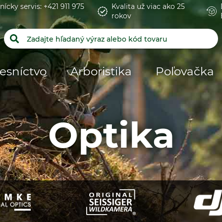
nícky servis: +421 911 975
Kvalita už viac ako 25
rokov
esníctvo
Arboristika
Poľovačka
Optika