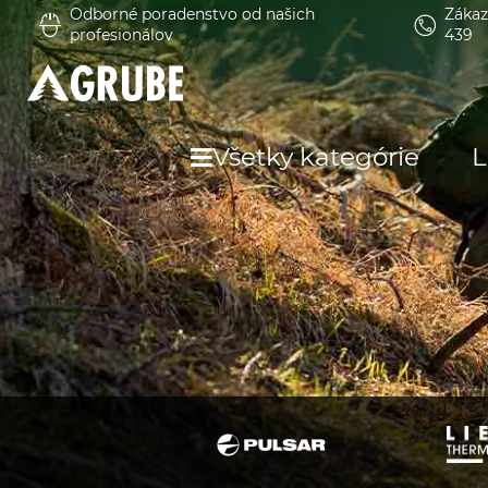
Odborné poradenstvo od našich
Zákaz
profesionálov
439
Všetky kategórie
L