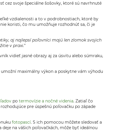
sť cez svoje špeciálne šošovky, ktoré sú navrhnuté
ľké vzdialenosti a to v podrobnostiach, ktoré by
nie koristi, čo mu umožňuje rozhodnúť sa, či je
tiky, aj najlepsí poľovníci majú len zlomok svojich
tie v praxi.
"
ník vidieť jasné obrazy aj za úsvitu alebo súmraku,
 vám umožní maximálny výkon a poskytne vám výhodu
hľadov
po
termovízie a nočné videnia
. Zatiaľ čo
ť rozhodujúce pre úspešnú poľovačku po západe
ponuku
fotopascí
. S ich pomocou môžete sledovať a
a deje na vášich poľovačkách, môže byť ideálnou