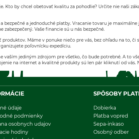
e. Kto by chcel obetovať kvalitu za pohodlie? Určite nie naši zá
 bezpečné a jednoduché platby. Vracanie tovaru je maximálne j
e zabezpečený. Vaše financie sú u nás bezpečné.
duktov. Máme v ponuke niečo pre vás, bez ohľadu na to, či ste
rganizujete poľovnícku expedíciu.
 vaším jediným zdrojom pre všetko, čo bude potrebné. A to vše
jenie na internet a kvalitné produkty sú len pár kliknutí od vás
ORMÁCIE
SPÔSOBY PLAT
né údaje
Dobierka
odné podmienky
Platba vopred
ana osobnych udajov
Sepa-inkaso
acie hodiny
Osobný odber