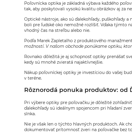
Poľovnícka optika je základná výbava každého poľovn
tak, aby poskytovali vysokú kvalitu obrázkov aj za 
Optické nástroje, ako sú ďalekohľady, puškohľady a 
boli pre ľudské oko nemožné rozlíšiť. Vďaka týmto n
vhodný čas na streľbu alebo nie.
Podľa Marek Zapletalho z produktového manažment
možností. V našom obchode ponúkame optiku, ktorá n
Rovnako dôležitá je aj schopnosť optiky prenášať sv
kedy sú mnohé zvieratá najaktívnejšie.
Nákup poľovníckej optiky je investíciou do vašej b
v teréne.
Rôznorodá ponuka produktov: od Ď
Pri výbere optiky pre poľovačku je dôležité zohľadn
ďalekohľady sú ideálnym spojencom pri hľadaní zve
slnka.
Nie je však len o týchto hlavných produktoch. Ak chc
dokumentovať prítomnosť zveri na poľovačke bez toh