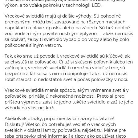
výkon, a to vďaka pokroku v technológii LED.
Vreckové svietidlá majú aj ďalšie výhody. Sú pohodlné
prenosnými, môžu byť zaväzované na rôznych miestach -
napríklad na hlave, opasku alebo na zádech. Sú tiež odolné
voči vode a iným poveternostným vplyvom. Takže, nemusíš
sa obávať, že by ti svietidlo vypadlo do vody alebo by bolo
poškodené silným vetrom.
Tak, ako sme už povedali, vreckové svietidlá sú kľúčové, ak
sa chystáš na poľovačku. Či už si skúsený poľovník alebo len
začínajúci, vreckové svietidlá ti umožnia vidieť v tme, sú
bezpečné a ľahko sa s nimi manipuluje. Tak si už nemusíš
robiť starosti o nedostatok svetla počas poľovačky v noci.
Vreckové svietidlá menia spôsob, akým vnímame svetlá v
poľovačke, prinášajú nekonečné možnosti. Preto si pred
príštou výpravou zaistite jedno takéto svietidlo a zažite jeho
výhody na vlastnej koži.
Akékoľvek otázky, pripomienky či názory sú vítané!
Diskutuj! Všetko, čo potrebuješ vedieť o vreckových
svetlách v oblasti lampy poľovačka, nájdeš tu. Máme pre
teba príspevky plné informácií a tipov ako používať tieto