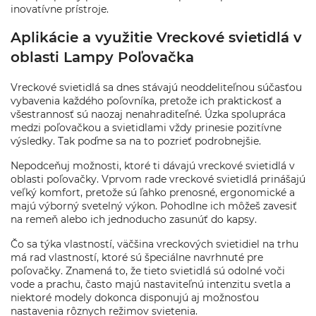
inovatívne prístroje.
Aplikácie a využitie Vreckové svietidlá v
oblasti Lampy Poľovačka
Vreckové svietidlá sa dnes stávajú neoddeliteľnou súčasťou
vybavenia každého poľovníka, pretože ich praktickosť a
všestrannosť sú naozaj nenahraditeľné. Úzka spolupráca
medzi poľovačkou a svietidlami vždy prinesie pozitívne
výsledky. Tak poďme sa na to pozrieť podrobnejšie.
Nepodceňuj možnosti, ktoré ti dávajú vreckové svietidlá v
oblasti poľovačky. Vprvom rade vreckové svietidlá prinášajú
veľký komfort, pretože sú ľahko prenosné, ergonomické a
majú výborný svetelný výkon. Pohodlne ich môžeš zavesiť
na remeň alebo ich jednoducho zasunúť do kapsy.
Čo sa týka vlastností, väčšina vreckových svietidiel na trhu
má rad vlastností, ktoré sú špeciálne navrhnuté pre
poľovačky. Znamená to, že tieto svietidlá sú odolné voči
vode a prachu, často majú nastaviteľnú intenzitu svetla a
niektoré modely dokonca disponujú aj možnosťou
nastavenia rôznych režimov svietenia.