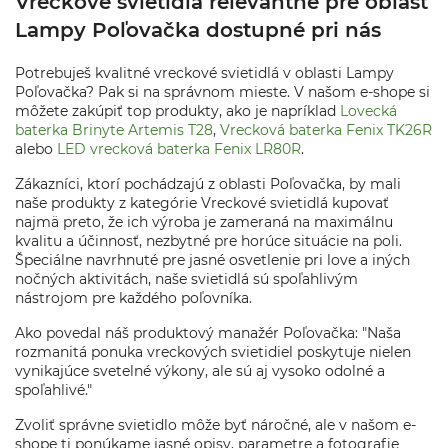
Vreckové svietidlá relevantné pre oblasť
Lampy Poľovačka dostupné pri nás
Potrebuješ kvalitné vreckové svietidlá v oblasti Lampy
Poľovačka? Pak si na správnom mieste. V našom e-shope si
môžete zakúpiť top produkty, ako je napríklad
Lovecká
baterka Brinyte Artemis T28
,
Vrecková baterka Fenix TK26R
alebo
LED vrecková baterka Fenix LR80R
.
Zákazníci, ktorí pochádzajú z oblasti Poľovačka, by mali
naše produkty z kategórie Vreckové svietidlá kupovať
najmä preto, že ich výroba je zameraná na maximálnu
kvalitu a účinnosť, nezbytné pre horúce situácie na poli.
Špeciálne navrhnuté pre jasné osvetlenie pri love a iných
nočných aktivitách, naše svietidlá sú spoľahlivým
nástrojom pre každého poľovníka.
Ako povedal náš produktový manažér Poľovačka: "Naša
rozmanitá ponuka vreckových svietidiel poskytuje nielen
vynikajúce svetelné výkony, ale sú aj vysoko odolné a
spoľahlivé."
Zvoliť správne svietidlo môže byť náročné, ale v našom e-
shope ti ponúkame jasné opisy, parametre a fotografie