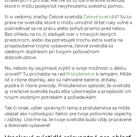
strávených v prírode. Ale nie sú to iba vreckové svietidlá,
ktoré ti môžu poskytnúť nevyhnutelnú svetelnú pomoc.
Si si vedomý značky Čelové svietidlá
Čelové svietidlá
? Sú to
práve tie svietidlá, ktoré ti môžu umožniť držať ruky voľné a
sústreďovať sa na prácu alebo pohyb priamo pred tebou.
Bez ohľadu na to, či sleduješ zver v tmavých lesných
priestoroch, alebo iba potrebuješ trochu extra svetla na
prispôsobenie tvojho vybavenia, čelové svietidlá sú
ideálnym doplnkom pri tvojom poľovačnom
dobrodružstve.
No, nebolo by zaujímavé zvýšiť si svoje možnosti o ďalšiu
úroveň? Tu prichádza na rad
Príslušenstvo
k lampám. Môže
ísť o rôzne doplnky, ako sú náhradné batérie, držiaky,
púzdra či rôzne prevody. Príslušenstvo spôsobí, že svietidlá
aj vreckové svietidlá budú ešte výkonnejšie a prispôsobí ich
tvojim osobným potrebám a požiadavkám.
Tak či onak, výber správnych lamp a príslušenstva sa môže
ukázať ako rozhodujúci faktor pre tvoje poľovnícke úspechy
i zážitky. Uistime sa, že tvoje svietidlá budú vždy pripravené
a dokonale vybavené!