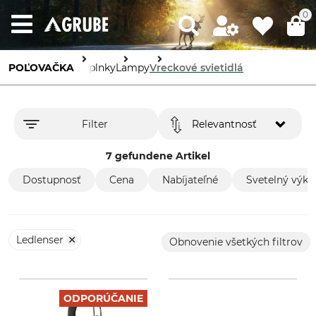
0
POĽOVAČKA
Doplnky
Lampy
Vreckové svietidlá
Filter
Relevantnosť
7 gefundene Artikel
Dostupnosť
Cena
Nabíjateľné
Svetelný výko
Ledlenser
Obnovenie všetkých filtrov
ODPORÚČANIE