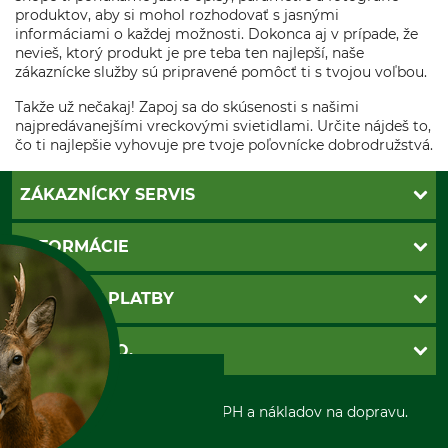
produktov, aby si mohol rozhodovať s jasnými
informáciami o každej možnosti. Dokonca aj v prípade, že
nevieš, ktorý produkt je pre teba ten najlepší, naše
zákaznícke služby sú pripravené pomôcť ti s tvojou voľbou.
Takže už nečakaj! Zapoj sa do skúsenosti s našimi
najpredávanejšími vreckovými svietidlami. Určite nájdeš to,
čo ti najlepšie vyhovuje pre tvoje poľovnícke dobrodružstvá.
ZÁKAZNÍCKY SERVIS
Kontakt
INFORMÁCIE
Katalógy
Newsletter
Povinné údaje
SPÔSOBY PLATBY
Nastavenia súborov cookie
Obchodné podmienky
Ochrana osobnych udajov
Dobierka
GRUBE S.R.O.
Otváracie hodiny
Platba vopred
Zrušenie objednávky
Sepa-inkaso
O nás
*Všetky ceny sú vrátane DPH a nákladov na dopravu.
Osobný odber
Predajňa
Kolektív GRUBE